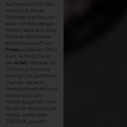
Auch preislich ist alles
von Lunch-Break-
Schnäppchen bis „ich-
esse-nur-Reis-diesen-
Monat“ alles drin. Das
Piéce de Résistance
kommt wie so oft von
Prada
und kostet 2500
Très Click
Euro. Schluck. Da ist
die
Arket
-Variante für
179 Euro ja beinahe
Über uns
günstig! Die gefütterte
Kooperationen
Canvas-Jacke ist
Newsletter
überraschend dick und
wird uns bis zum
Instagram
Winter begleiten. Und
da wir im Vergleich zur
Impressum
Prada-Jacke satte
AGB
2321 EUR gespart
Datenschutz