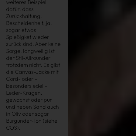
weiteres Beispiel
dafür, dass
Zurückhaltung,
Bescheidenheit, ja,
sogar etwas
Spießigket wieder
zurück sind. Aber keine
Sorge, langweilig ist
der Stil-Allrounder
trotzdem nicht. Es gibt
die Canvas-Jacke mit
Cord- oder –
besonders edel –
Leder-Kragen,
gewachst oder pur
und neben Sand auch
in Oliv oder sogar
Burgunder-Ton (siehe
COS).