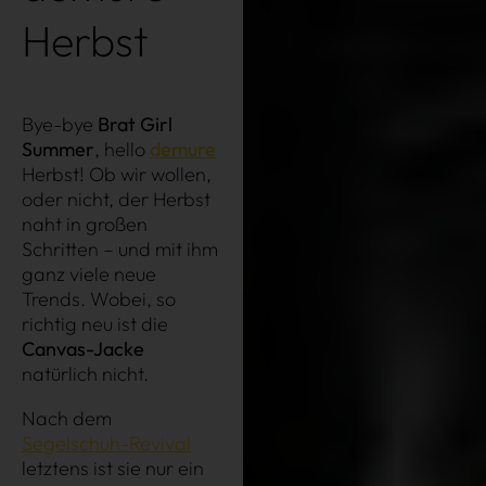
Herbst
Bye-bye
Brat Girl
Summer
, hello
demure
Herbst! Ob wir wollen,
oder nicht, der Herbst
naht in großen
Schritten – und mit ihm
ganz viele neue
Trends. Wobei, so
richtig neu ist die
Canvas-Jacke
natürlich nicht.
Nach dem
Segelschuh-Revival
letztens ist sie nur ein