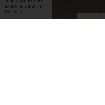
haben, ist auch noch
ein bunter Schal drin.
Datenschutzeinstellungen
Girl Math!
@pernilleteisbaek
Die 10 besten Canvas Jacken