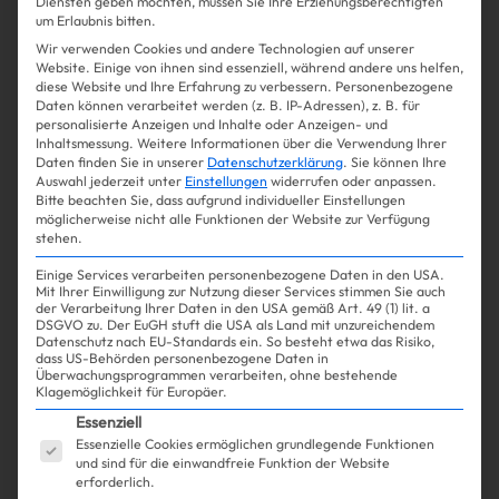
Diensten geben möchten, müssen Sie Ihre Erziehungsberechtigten
um Erlaubnis bitten.
Wir verwenden Cookies und andere Technologien auf unserer
Gossip
Celebrities
Shopping
| 26.08.2025
Website. Einige von ihnen sind essenziell, während andere uns helfen,
diese Website und Ihre Erfahrung zu verbessern.
Personenbezogene
Daten können verarbeitet werden (z. B. IP-Adressen), z. B. für
Alles über Taylor Swifts
personalisierte Anzeigen und Inhalte oder Anzeigen- und
Inhaltsmessung.
Weitere Informationen über die Verwendung Ihrer
Verlobungskleid (Spoiler: es ist
Daten finden Sie in unserer
Datenschutzerklärung
.
Sie können Ihre
Auswahl jederzeit unter
Einstellungen
widerrufen oder anpassen.
noch zu haben)!
Bitte beachten Sie, dass aufgrund individueller Einstellungen
möglicherweise nicht alle Funktionen der Website zur Verfügung
stehen.
Einige Services verarbeiten personenbezogene Daten in den USA.
Mit Ihrer Einwilligung zur Nutzung dieser Services stimmen Sie auch
Mehr lesen
der Verarbeitung Ihrer Daten in den USA gemäß Art. 49 (1) lit. a
DSGVO zu. Der EuGH stuft die USA als Land mit unzureichendem
Datenschutz nach EU-Standards ein. So besteht etwa das Risiko,
dass US-Behörden personenbezogene Daten in
Überwachungsprogrammen verarbeiten, ohne bestehende
Klagemöglichkeit für Europäer.
Es folgt eine Liste der Service-Gruppen, für die ein
Essenziell
Essenzielle Cookies ermöglichen grundlegende Funktionen
und sind für die einwandfreie Funktion der Website
erforderlich.