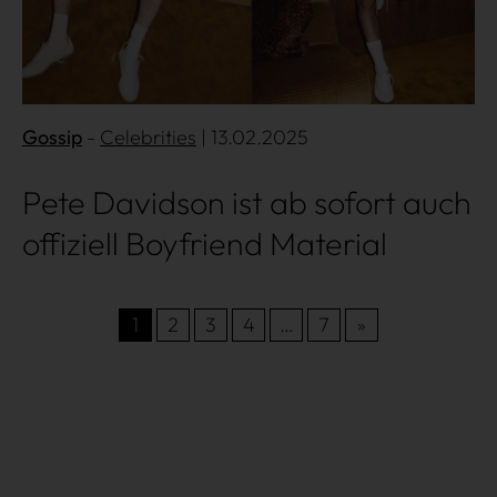
Gossip
Celebrities
| 13.02.2025
Pete Davidson ist ab sofort auch
offiziell Boyfriend Material
1
2
3
4
…
7
»
Très Click