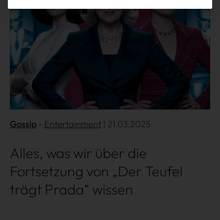
Gossip
Entertainment
| 21.03.2025
Alles, was wir über die
Fortsetzung von „Der Teufel
trägt Prada“ wissen