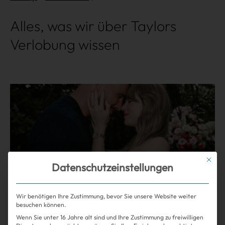
Alles, was wir über Taylors
Verlobung wissen
Mehr lesen
Mit die
Datenschutzeinstellungen
Wir benötigen Ihre Zustimmung, bevor Sie unsere Website weiter
besuchen können.
Wenn Sie unter 16 Jahre alt sind und Ihre Zustimmung zu freiwilligen