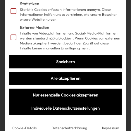
Statistiken
Statistik Cookies erfassen Informationen anonym. Diese
Informationen helfen uns zu verstehen, wie unsere Besucher
unsere Website nutzen.
Externe Medien
Inhalte von Videoplattformen und Social-Media-Plattformen
werden standardmäßig blockiert. Wenn Cookies von externen
Medien akzeptiert werden, bedarf der Zugriff auf diese
Gossip
Celebrities
| 03.06.2025
Inhalte keiner manuellen Einwilligung mehr.
Kylie Jenner verrät erstmals
Speichern
ALLES über ihre Schönheits-OP
Alle akzeptieren
und wir feiern sie dafür!
Nur essenzielle Cookies akzeptieren
Individuelle Datenschutzeinstellungen
Mehr lesen
Cookie-Details
Datenschutzerklärung
Impressum