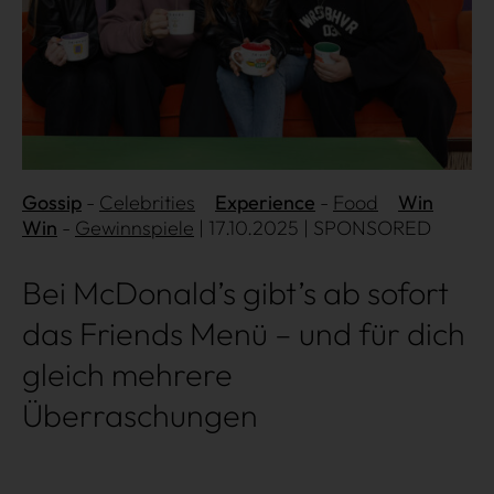
Shopping
Gossip
Celebrities
Experience
Food
Win
Win
Gewinnspiele
| 17.10.2025 | SPONSORED
Gossip
Bei McDonald’s gibt’s ab sofort
Experience
das Friends Menü – und für dich
Win Win
gleich mehrere
Überraschungen