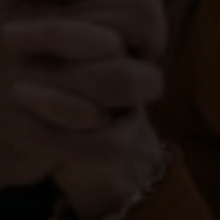
Über uns
Kooperationen
Datenschutz
Impressum
AGB
Très Click
Über uns
Kooperationen
Newsletter
Instagram
Impressum