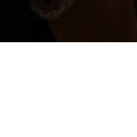
AGB
Datenschutz
Datenschutzeinstellungen
Gossip
Entertainment
| 15.10.2024 | by Alex
Alles, was wir über die
zweite Staffel von
„Nobody wants this“
wissen