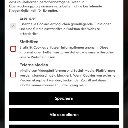
dass US-Behörden personenbezogene Daten in
Überwachungsprogrammen verarbeiten, ohne bestehende
Klagemöglichkeit für Europäer.
Es folgt eine Liste der Service-Gruppen, für die ein
Essenziell
Essenzielle Cookies ermöglichen grundlegende Funktionen
und sind für die einwandfreie Funktion der Website
erforderlich.
Statistiken
Statistik Cookies erfassen Informationen anonym. Diese
Informationen helfen uns zu verstehen, wie unsere Besucher
unsere Website nutzen.
Externe Medien
Inhalte von Videoplattformen und Social-Media-Plattformen
werden standardmäßig blockiert. Wenn Cookies von externen
Medien akzeptiert werden, bedarf der Zugriff auf diese
Inhalte keiner manuellen Einwilligung mehr.
Speichern
Alle akzeptieren