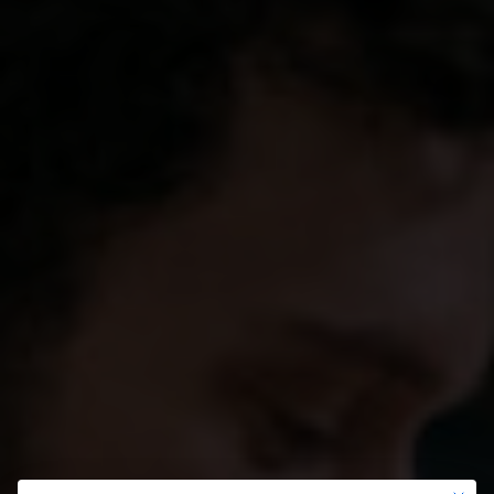
Shopping
Gossip
Experience
Win Win