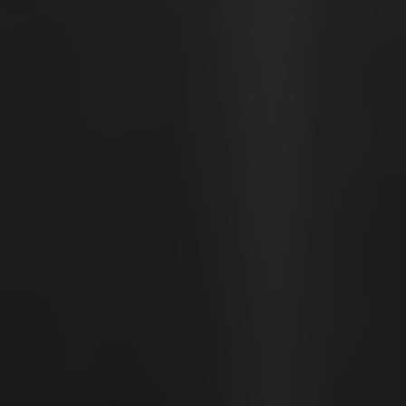
Shopping
Gossip
Experience
Win Win