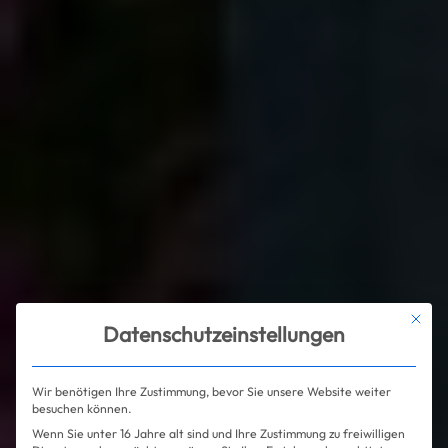
Mit die
Datenschutzeinstellungen
Wir benötigen Ihre Zustimmung, bevor Sie unsere Website weiter
besuchen können.
Wenn Sie unter 16 Jahre alt sind und Ihre Zustimmung zu freiwilligen