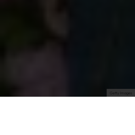
Über uns
Kooperationen
Newsletter
Instagram
Impressum
AGB
Datenschutz
Datenschutzeinstellungen
Getty Images
Gossip
Celebrities
| 24.12.2024 | by Charlotte
Willhöft