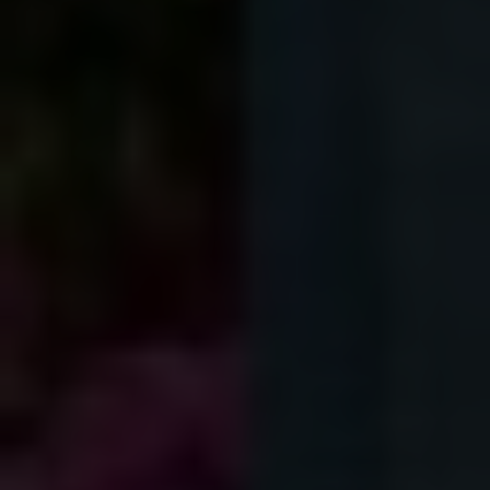
Shopping
Gossip
Experience
Win Win