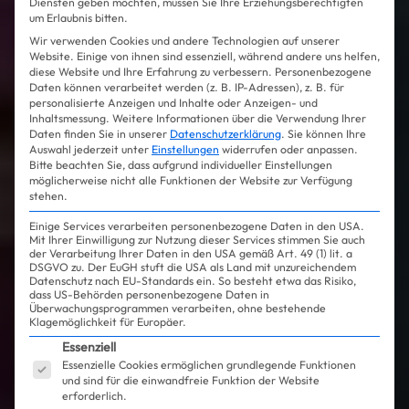
Diensten geben möchten, müssen Sie Ihre Erziehungsberechtigten
um Erlaubnis bitten.
Wir verwenden Cookies und andere Technologien auf unserer
Website. Einige von ihnen sind essenziell, während andere uns helfen,
diese Website und Ihre Erfahrung zu verbessern.
Personenbezogene
Daten können verarbeitet werden (z. B. IP-Adressen), z. B. für
personalisierte Anzeigen und Inhalte oder Anzeigen- und
Inhaltsmessung.
Weitere Informationen über die Verwendung Ihrer
Daten finden Sie in unserer
Datenschutzerklärung
.
Sie können Ihre
Auswahl jederzeit unter
Einstellungen
widerrufen oder anpassen.
Bitte beachten Sie, dass aufgrund individueller Einstellungen
möglicherweise nicht alle Funktionen der Website zur Verfügung
stehen.
Einige Services verarbeiten personenbezogene Daten in den USA.
Mit Ihrer Einwilligung zur Nutzung dieser Services stimmen Sie auch
der Verarbeitung Ihrer Daten in den USA gemäß Art. 49 (1) lit. a
DSGVO zu. Der EuGH stuft die USA als Land mit unzureichendem
Datenschutz nach EU-Standards ein. So besteht etwa das Risiko,
dass US-Behörden personenbezogene Daten in
Überwachungsprogrammen verarbeiten, ohne bestehende
Klagemöglichkeit für Europäer.
Es folgt eine Liste der Service-Gruppen, für die ein
Essenziell
Essenzielle Cookies ermöglichen grundlegende Funktionen
und sind für die einwandfreie Funktion der Website
erforderlich.