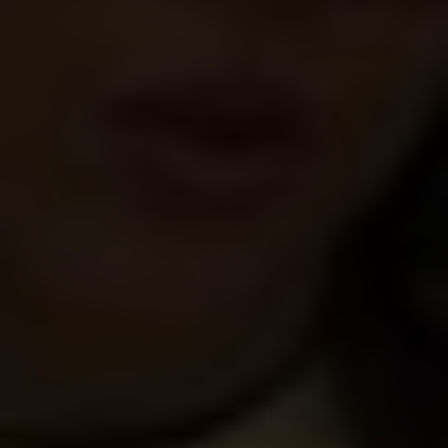
Gossip
Experience
Win Win