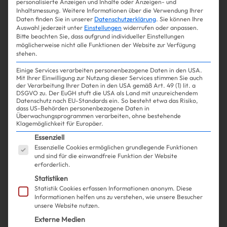
personalisierte Anzeigen und Inhalte oder Anzeigen- und
gleichen Label!
Inhaltsmessung.
Weitere Informationen über die Verwendung Ihrer
Daten finden Sie in unserer
Datenschutzerklärung
.
Sie können Ihre
Auswahl jederzeit unter
Einstellungen
widerrufen oder anpassen.
Bitte beachten Sie, dass aufgrund individueller Einstellungen
möglicherweise nicht alle Funktionen der Website zur Verfügung
stehen.
Mehr lesen
Einige Services verarbeiten personenbezogene Daten in den USA.
Mit Ihrer Einwilligung zur Nutzung dieser Services stimmen Sie auch
der Verarbeitung Ihrer Daten in den USA gemäß Art. 49 (1) lit. a
DSGVO zu. Der EuGH stuft die USA als Land mit unzureichendem
Datenschutz nach EU-Standards ein. So besteht etwa das Risiko,
dass US-Behörden personenbezogene Daten in
Überwachungsprogrammen verarbeiten, ohne bestehende
Klagemöglichkeit für Europäer.
Es folgt eine Liste der Service-Gruppen, für die ein
Essenziell
Essenzielle Cookies ermöglichen grundlegende Funktionen
und sind für die einwandfreie Funktion der Website
erforderlich.
Statistiken
Statistik Cookies erfassen Informationen anonym. Diese
Informationen helfen uns zu verstehen, wie unsere Besucher
unsere Website nutzen.
Externe Medien
Shopping
Lifestyle
| 05.06.2026