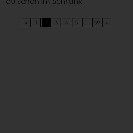
du schon im Schrank
«
1
2
3
4
5
…
59
»
Très Click
Über uns
Kooperationen
Newsletter
Instagram
Impressum
AGB