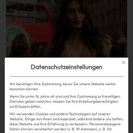
Mit die
Datenschutzeinstellungen
Wir benötigen Ihre Zustimmung, bevor Sie unsere Website weiter
besuchen können.
Shopping
Beauty
| 08.06.2026
Wenn Sie unter 16 Jahre alt sind und Ihre Zustimmung zu freiwilligen
Diensten geben möchten, müssen Sie Ihre Erziehungsberechtigten
Ich trage seit 14 Jahren das
um Erlaubnis bitten.
Wir verwenden Cookies und andere Technologien auf unserer
selbe Parfum. Jetzt habe ich
Website. Einige von ihnen sind essenziell, während andere uns helfen,
diese Website und Ihre Erfahrung zu verbessern.
Personenbezogene
einen neuen Favoriten – vom
Daten können verarbeitet werden (z. B. IP-Adressen), z. B. für