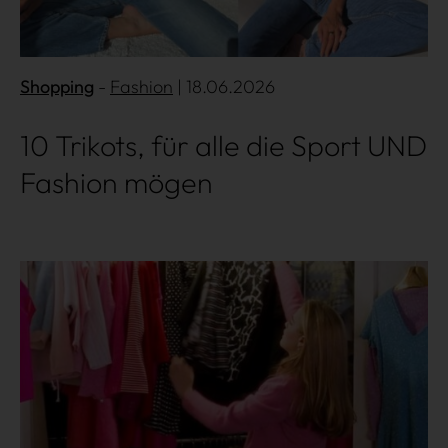
Shopping
Fashion
| 18.06.2026
Shopping
10 Trikots, für alle die Sport UND
Fashion mögen
Gossip
Experience
Mehr lesen
Win Win