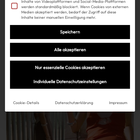
Inhalte von Videoplattformen und Social-Media-Plattformen
werden standardmäßig blockiert. Wenn Cookies von externen
Medien akzeptiert werden, bedarf der Zugriff auf diese
Der neue Oura-Ring ist so
Inhalte keiner manuellen Einwilligung mehr.
schmal, dass ihn jetzt wirklich
Speichern
alle wollen
Alle akzeptieren
Nur essenzielle Cookies akzeptieren
Mehr lesen
Individuelle Datenschutzeinstellungen
Cookie-Details
Datenschutzerklärung
Impressum