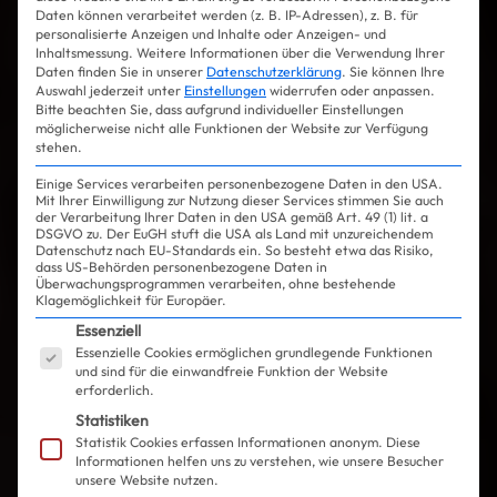
Daten können verarbeitet werden (z. B. IP-Adressen), z. B. für
personalisierte Anzeigen und Inhalte oder Anzeigen- und
Inhaltsmessung.
Weitere Informationen über die Verwendung Ihrer
Daten finden Sie in unserer
Datenschutzerklärung
.
Sie können Ihre
Auswahl jederzeit unter
Einstellungen
widerrufen oder anpassen.
Bitte beachten Sie, dass aufgrund individueller Einstellungen
möglicherweise nicht alle Funktionen der Website zur Verfügung
stehen.
Einige Services verarbeiten personenbezogene Daten in den USA.
Mit Ihrer Einwilligung zur Nutzung dieser Services stimmen Sie auch
der Verarbeitung Ihrer Daten in den USA gemäß Art. 49 (1) lit. a
DSGVO zu. Der EuGH stuft die USA als Land mit unzureichendem
Datenschutz nach EU-Standards ein. So besteht etwa das Risiko,
dass US-Behörden personenbezogene Daten in
Überwachungsprogrammen verarbeiten, ohne bestehende
Klagemöglichkeit für Europäer.
Es folgt eine Liste der Service-Gruppen, für die ein
Essenziell
Essenzielle Cookies ermöglichen grundlegende Funktionen
und sind für die einwandfreie Funktion der Website
erforderlich.
Statistiken
Statistik Cookies erfassen Informationen anonym. Diese
Informationen helfen uns zu verstehen, wie unsere Besucher
unsere Website nutzen.