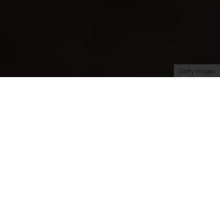
Impressum
AGB
Datenschutz
Datenschutzeinstellungen
Getty Images
Experience
Life
| 25.11.2025 | by Alex
Kein Scherz! ChatGpt
hat meine Haut
gerettet
Ich schwöre, ich hätte nie gedacht, dass