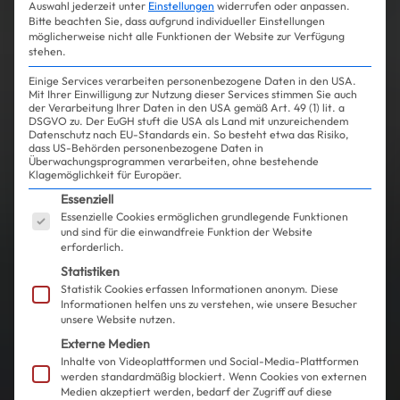
Auswahl jederzeit unter
Einstellungen
widerrufen oder anpassen.
Bitte beachten Sie, dass aufgrund individueller Einstellungen
möglicherweise nicht alle Funktionen der Website zur Verfügung
stehen.
Einige Services verarbeiten personenbezogene Daten in den USA.
Mit Ihrer Einwilligung zur Nutzung dieser Services stimmen Sie auch
der Verarbeitung Ihrer Daten in den USA gemäß Art. 49 (1) lit. a
DSGVO zu. Der EuGH stuft die USA als Land mit unzureichendem
Datenschutz nach EU-Standards ein. So besteht etwa das Risiko,
dass US-Behörden personenbezogene Daten in
Überwachungsprogrammen verarbeiten, ohne bestehende
Klagemöglichkeit für Europäer.
Es folgt eine Liste der Service-Gruppen, für die ein
Essenziell
Essenzielle Cookies ermöglichen grundlegende Funktionen
und sind für die einwandfreie Funktion der Website
erforderlich.
Statistiken
Statistik Cookies erfassen Informationen anonym. Diese
Informationen helfen uns zu verstehen, wie unsere Besucher
unsere Website nutzen.
Externe Medien
Inhalte von Videoplattformen und Social-Media-Plattformen
werden standardmäßig blockiert. Wenn Cookies von externen
Medien akzeptiert werden, bedarf der Zugriff auf diese