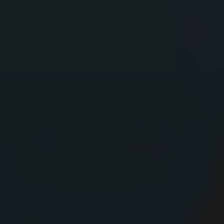
Shopping
Gossip
Experience
Win Win