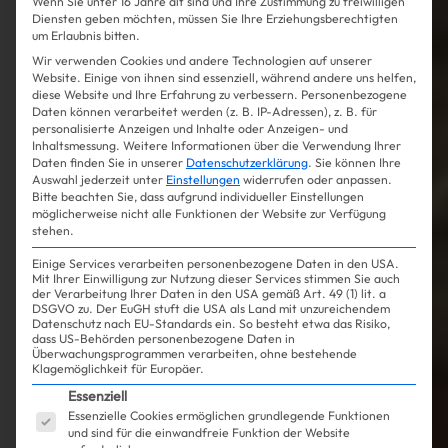
Wenn Sie unter 16 Jahre alt sind und Ihre Zustimmung zu freiwilligen
Diensten geben möchten, müssen Sie Ihre Erziehungsberechtigten
um Erlaubnis bitten.
Wir verwenden Cookies und andere Technologien auf unserer
Website. Einige von ihnen sind essenziell, während andere uns helfen,
diese Website und Ihre Erfahrung zu verbessern.
Personenbezogene
Daten können verarbeitet werden (z. B. IP-Adressen), z. B. für
personalisierte Anzeigen und Inhalte oder Anzeigen- und
Inhaltsmessung.
Weitere Informationen über die Verwendung Ihrer
Daten finden Sie in unserer
Datenschutzerklärung
.
Sie können Ihre
Auswahl jederzeit unter
Einstellungen
widerrufen oder anpassen.
Bitte beachten Sie, dass aufgrund individueller Einstellungen
möglicherweise nicht alle Funktionen der Website zur Verfügung
stehen.
Einige Services verarbeiten personenbezogene Daten in den USA.
Mit Ihrer Einwilligung zur Nutzung dieser Services stimmen Sie auch
der Verarbeitung Ihrer Daten in den USA gemäß Art. 49 (1) lit. a
DSGVO zu. Der EuGH stuft die USA als Land mit unzureichendem
Datenschutz nach EU-Standards ein. So besteht etwa das Risiko,
dass US-Behörden personenbezogene Daten in
Überwachungsprogrammen verarbeiten, ohne bestehende
Klagemöglichkeit für Europäer.
Es folgt eine Liste der Service-Gruppen, für die ein
Essenziell
Essenzielle Cookies ermöglichen grundlegende Funktionen
und sind für die einwandfreie Funktion der Website