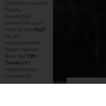
Zeitraum in unserer
Très Click
Beauty-
Geschichte.
Über uns
Erinnert ihr euch
Kooperationen
noch an den
Pouf
?
Newsletter
Ja, die
Instagram
hochtoupierten
Haare machen
Impressum
dank des
Y2K-
AGB
Trends
jetzt
Datenschutz
tatsächlich ein
Datenschutzeinstellungen
Comeback!
Instagram/ @matildadjerf