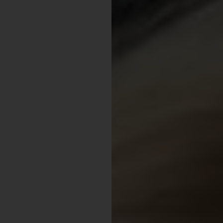
Shopping
Gossip
Experience
Win Win