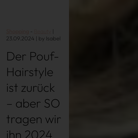
Shopping
Beauty
|
23.09.2024 | by Isabel
Der Pouf-
Über uns
Kooperationen
Hairstyle
Datenschutz
Impressum
AGB
ist zurück
– aber SO
tragen wir
ihn 2024