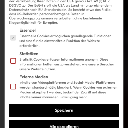
der Verarbeitung Ihrer Daten in den USA gemäß Art. 49 (1) lit. a
DSGVO zu. Der EuGH stuft die USA als Land mit unzureichendem
Datenschutz nach EU-Standards ein. So besteht etwa das Risiko,
dass US-Behörden personenbezogene Daten in
Überwachungsprogrammen verarbeiten, ohne bestehende
Klagemöglichkeit für Europäer.
Es folgt eine Liste der Service-Gruppen, für die ein
Essenziell
Essenzielle Cookies ermöglichen grundlegende Funktionen
und sind für die einwandfreie Funktion der Website
erforderlich.
Statistiken
Statistik Cookies erfassen Informationen anonym. Diese
Informationen helfen uns zu verstehen, wie unsere Besucher
unsere Website nutzen.
Externe Medien
Inhalte von Videoplattformen und Social-Media-Plattformen
werden standardmäßig blockiert. Wenn Cookies von externen
Medien akzeptiert werden, bedarf der Zugriff auf diese
Inhalte keiner manuellen Einwilligung mehr.
Speichern
Alle akzeptieren