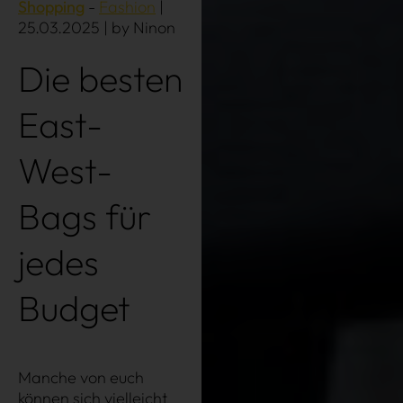
Shopping
Fashion
|
25.03.2025 | by Ninon
Die besten
East-
West-
Bags für
jedes
Über uns
Kooperationen
Budget
Datenschutz
Impressum
AGB
Manche von euch
können sich vielleicht