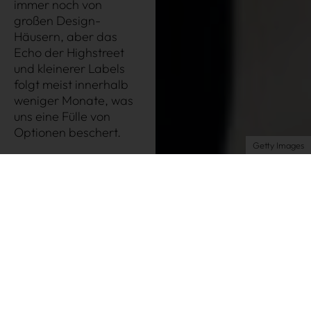
Newsletter
immer noch von
großen Design-
Instagram
Häusern, aber das
Echo der Highstreet
Impressum
und kleinerer Labels
AGB
folgt meist innerhalb
Datenschutz
weniger Monate, was
uns eine Fülle von
Datenschutzeinstellungen
Optionen beschert.
Getty Images
Die East-West-Bag ist DIE
Taschenform der Saison
Aktuellstes Beispiel: die Le Teckel-Bag von
Alaia
.
Seit einem guten Jahr in so gut wie an jedem
Influencer-Arm – Ende des Trends: Nicht in Sicht.
Der Style ist so beliebt, dass er eine eigene