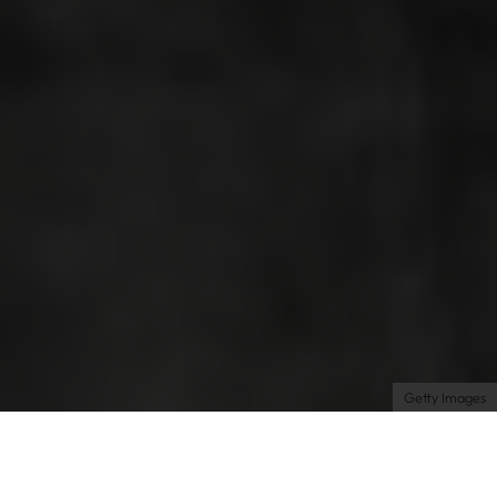
Très Click
Über uns
Kooperationen
Newsletter
Instagram
Impressum
AGB
Datenschutz
Datenschutzeinstellungen
Getty Images
Shopping
Beauty
| 09.01.2025 | by Charlotte
Willhöft