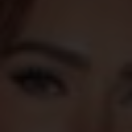
Shopping
Gossip
Experience
Win Win