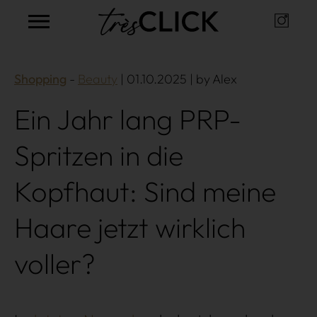
Instag
Très Click
Shopping
Beauty
| 01.10.2025 | by Alex
Ein Jahr lang PRP-
Spritzen in die
Kopfhaut: Sind meine
Haare jetzt wirklich
voller?