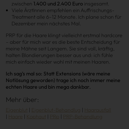
zwischen
1.400 und 2.400 Euro
insgesamt.
Viele ÄrztInnen empfehlen ein Auffrischungs-
Treatment alle 6–12 Monate. Ich plane schon für
Dezember mein nächstes Mal.
PRP für die Haare klingt vielleicht erstmal hardcore
– aber für mich war es die beste Entscheidung für
meine Mähne seit Langem. Sie sind voll, kräftig,
halten Blondierungen besser aus und: ich fühle
mich einfach wieder wohl mit meinen Haaren.
Ich sag’s mal so: Statt Extensions (wäre meine
Über uns
Kooperationen
Notlösung geworden) trage ich noch immer meine
echten Haare und bin mega dankbar.
Datenschutz
Impressum
AGB
Mehr über:
Eigenblut
Eigenblut-Behandlug
Haarausfall
Haare
Kophaut
PRp
PRP-Behandlung