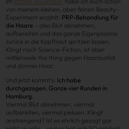
Im
letzten November
habe ich euch schon
von meinem kleinen, aber feinen Beauty-
Experiment erzählt:
PRP-Behandlung für
die Haare
– also Blut abnehmen,
aufbereiten und das ganze Eigenplasma
zurück in die Kopfhaut spritzen lassen.
Klingt nach Science-Fiction, ist aber
Shopping
mittlerweile
the thing
gegen Haarausfall
und dünnes Haar.
Gossip
Und jetzt kommt’s:
Ich habe
Experience
durchgezogen. Ganze vier Runden in
Hamburg.
Win Win
Viermal Blut abnehmen, viermal
aufbereiten, viermal pieksen. Klingt
anstrengend? Ist es ehrlich gesagt gar
nicht so sehr – und es hat sich SO gelohnt.