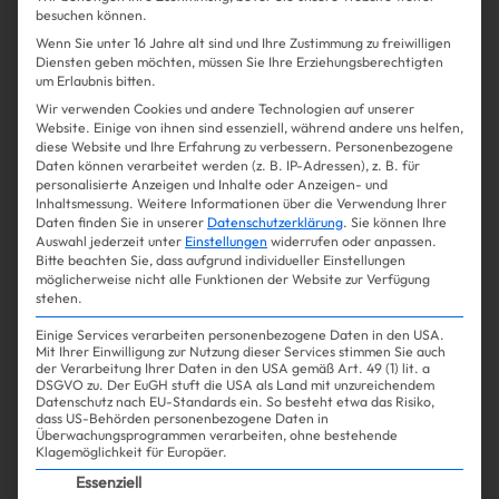
besuchen können.
haben ihren Teil getan. Also ab zu Dr. Kahl nach
Wenn Sie unter 16 Jahre alt sind und Ihre Zustimmung zu freiwilligen
Hamburg! In seiner berühmten
Diensten geben möchten, müssen Sie Ihre Erziehungsberechtigten
„Haarsprechstunde“ (120 €) wurde erstmal
um Erlaubnis bitten.
gründlich gecheckt: Entzündungen
Wir verwenden Cookies und andere Technologien auf unserer
ausgeschlossen, Fotos gemacht, Blut
Website. Einige von ihnen sind essenziell, während andere uns helfen,
abgenommen. Das Ergebnis: hinten noch viele
diese Website und Ihre Erfahrung zu verbessern.
Personenbezogene
Daten können verarbeitet werden (z. B. IP-Adressen), z. B. für
dicke Haare, aber Richtung Scheitel und Stirn
personalisierte Anzeigen und Inhalte oder Anzeigen- und
deutlich lichter. Meine Lösung: ein Mix aus Tonics,
Inhaltsmessung.
Weitere Informationen über die Verwendung Ihrer
Daten finden Sie in unserer
Datenschutzerklärung
.
Sie können Ihre
koffeinhaltigem Shampoo und – als nächster
Auswahl jederzeit unter
Einstellungen
widerrufen oder anpassen.
Schritt – die PRP-Behandlung mit Eigenblut.
Bitte beachten Sie, dass aufgrund individueller Einstellungen
möglicherweise nicht alle Funktionen der Website zur Verfügung
stehen.
Einige Services verarbeiten personenbezogene Daten in den USA.
Mit Ihrer Einwilligung zur Nutzung dieser Services stimmen Sie auch
"Das Ergebnis hat etwas auf sich warten
der Verarbeitung Ihrer Daten in den USA gemäß Art. 49 (1) lit. a
DSGVO zu. Der EuGH stuft die USA als Land mit unzureichendem
Datenschutz nach EU-Standards ein. So besteht etwa das Risiko,
lassen, aber jetzt ist es WOW!"
dass US-Behörden personenbezogene Daten in
Überwachungsprogrammen verarbeiten, ohne bestehende
Alex
Klagemöglichkeit für Europäer.
Es folgt eine Liste der Service-Gruppen, für die ein
Essenziell