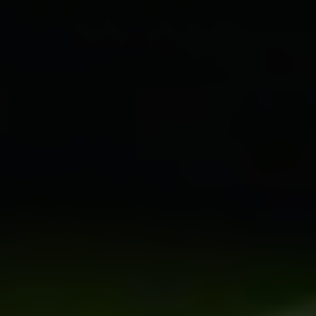
Shopping
Gossip
Experience
Win Win