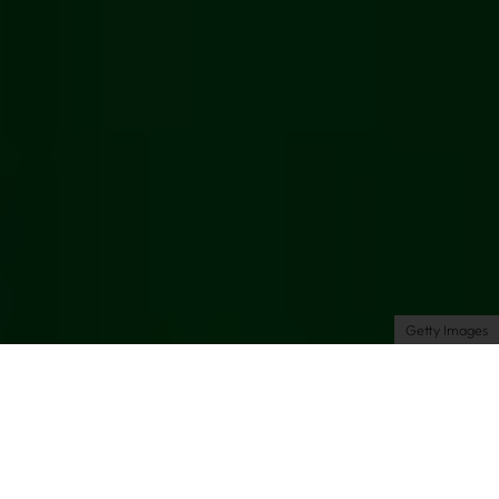
Über uns
Kooperationen
Newsletter
Instagram
Impressum
AGB
Datenschutz
Datenschutzeinstellungen
Getty Images
Shopping
Fashion
| 09.07.2025 | by Charlotte
Willhöft
Horny Girl Summer: