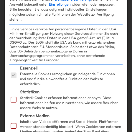
Auswahl jederzeit unter
Einstellungen
widerrufen oder anpassen.
Bitte beachten Sie, dass aufgrund individueller Einstellungen
möglicherweise nicht alle Funktionen der Website zur Verfügung
stehen.
Einige Services verarbeiten personenbezogene Daten in den USA.
Mit Ihrer Einwilligung zur Nutzung dieser Services stimmen Sie auch
der Verarbeitung Ihrer Daten in den USA gemäß Art. 49 (1) lit. a
DSGVO zu. Der EuGH stuft die USA als Land mit unzureichendem
Datenschutz nach EU-Standards ein. So besteht etwa das Risiko,
dass US-Behörden personenbezogene Daten in
Überwachungsprogrammen verarbeiten, ohne bestehende
Klagemöglichkeit für Europäer.
Es folgt eine Liste der Service-Gruppen, für die ein
Essenziell
Essenzielle Cookies ermöglichen grundlegende Funktionen
und sind für die einwandfreie Funktion der Website
erforderlich.
Statistiken
Statistik Cookies erfassen Informationen anonym. Diese
Informationen helfen uns zu verstehen, wie unsere Besucher
unsere Website nutzen.
Externe Medien
Inhalte von Videoplattformen und Social-Media-Plattformen
werden standardmäßig blockiert. Wenn Cookies von externen
Medien akzeptiert werden, bedarf der Zugriff auf diese