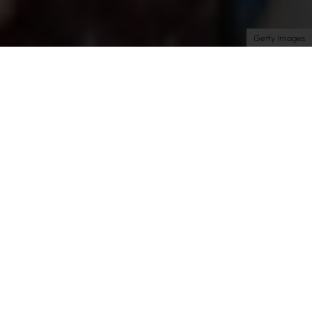
Datenschutzeinstellungen
Getty Images
Shopping
Beauty
| 08.07.2025 | by Alex
Überteuerte
Supplements für
Haarwachstum? Das
Einzige, was mir
wirklich hilft, ist dieses
Basic