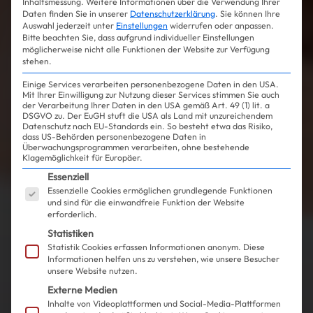
Inhaltsmessung.
Weitere Informationen über die Verwendung Ihrer
Daten finden Sie in unserer
Datenschutzerklärung
.
Sie können Ihre
Auswahl jederzeit unter
Einstellungen
widerrufen oder anpassen.
Bitte beachten Sie, dass aufgrund individueller Einstellungen
möglicherweise nicht alle Funktionen der Website zur Verfügung
stehen.
Einige Services verarbeiten personenbezogene Daten in den USA.
Mit Ihrer Einwilligung zur Nutzung dieser Services stimmen Sie auch
der Verarbeitung Ihrer Daten in den USA gemäß Art. 49 (1) lit. a
DSGVO zu. Der EuGH stuft die USA als Land mit unzureichendem
Datenschutz nach EU-Standards ein. So besteht etwa das Risiko,
dass US-Behörden personenbezogene Daten in
Überwachungsprogrammen verarbeiten, ohne bestehende
Klagemöglichkeit für Europäer.
Es folgt eine Liste der Service-Gruppen, für die ein
Essenziell
Essenzielle Cookies ermöglichen grundlegende Funktionen
und sind für die einwandfreie Funktion der Website
erforderlich.
Statistiken
Statistik Cookies erfassen Informationen anonym. Diese
Informationen helfen uns zu verstehen, wie unsere Besucher
unsere Website nutzen.
Externe Medien
Inhalte von Videoplattformen und Social-Media-Plattformen