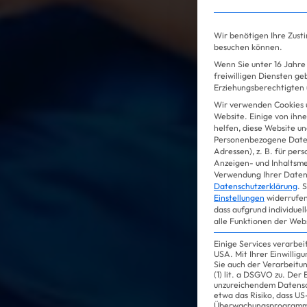
Gossip
Wir benötigen Ihre Zust
besuchen können.
Wenn Sie unter 16 Jahre 
freiwilligen Diensten g
Erziehungsberechtigten u
Wir verwenden Cookies 
Website. Einige von ihne
helfen, diese Website un
Personenbezogene Daten
Adressen), z. B. für per
Anzeigen- und Inhaltsm
Verwendung Ihrer Daten 
Datenschutzerklärung
.
S
Einstellungen
widerrufen
dass aufgrund individuel
alle Funktionen der Web
Einige Services verarbe
USA. Mit Ihrer Einwillig
Sie auch der Verarbeitu
(1) lit. a DSGVO zu. Der
unzureichendem Datensc
etwa das Risiko, dass 
Überwachungsprogramme