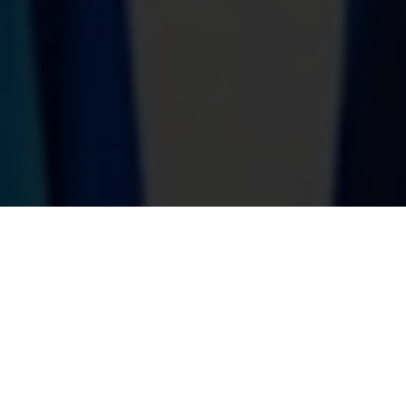
Très Click
inment
| 10.07.2024 | by Alex
eal Housewives of
h das neue