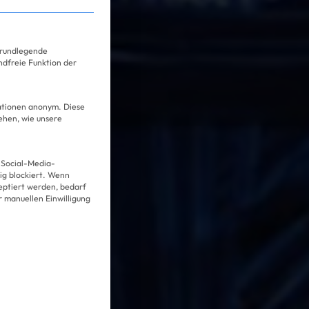
ervice-Gruppen, für die eine Einwilligung erteilt we
grundlegende
ndfreie Funktion der
mationen anonym. Diese
ehen, wie unsere
 Social-Media-
g blockiert. Wenn
Über uns
eptiert werden, bedarf
er manuellen Einwilligung
Kooperationen
Datenschutz
Impressum