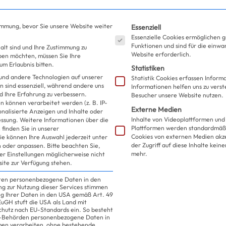
Es folgt eine Liste der S
immung, bevor Sie unsere Website weiter
Essenziell
Essenzielle Cookies ermöglichen 
Funktionen und sind für die einwa
alt sind und Ihre Zustimmung zu
Website erforderlich.
eben möchten, müssen Sie Ihre
m Erlaubnis bitten.
Statistiken
und andere Technologien auf unserer
Statistik Cookies erfassen Infor
n sind essenziell, während andere uns
Informationen helfen uns zu verst
d Ihre Erfahrung zu verbessern.
Besucher unsere Website nutzen.
 können verarbeitet werden (z. B. IP-
Externe Medien
sonalisierte Anzeigen und Inhalte oder
Inhalte von Videoplattformen und
essung.
Weitere Informationen über die
Plattformen werden standardmäßi
finden Sie in unserer
Cookies von externen Medien akz
ie können Ihre Auswahl jederzeit unter
der Zugriff auf diese Inhalte kein
 oder anpassen.
Bitte beachten Sie,
mehr.
ler Einstellungen möglicherweise nicht
site zur Verfügung stehen.
iten personenbezogene Daten in den
ung zur Nutzung dieser Services stimmen
ng Ihrer Daten in den USA gemäß Art. 49
 EuGH stuft die USA als Land mit
hutz nach EU-Standards ein. So besteht
US-Behörden personenbezogene Daten in
n verarbeiten, ohne bestehende