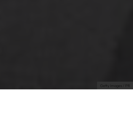
Über uns
Kooperationen
Newsletter
Instagram
Impressum
AGB
Datenschutz
Datenschutzeinstellungen
Getty Images / PR
Shopping
Fashion
| 22.08.2025 | by Alex
Omg die neuesten