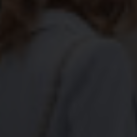
Shopping
Gossip
Experience
Win Win