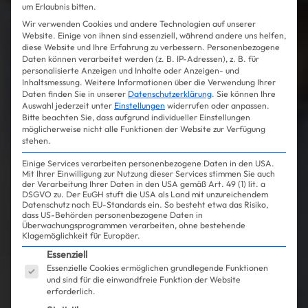
um Erlaubnis bitten.
Wir verwenden Cookies und andere Technologien auf unserer
Website. Einige von ihnen sind essenziell, während andere uns helfen,
diese Website und Ihre Erfahrung zu verbessern.
Personenbezogene
Daten können verarbeitet werden (z. B. IP-Adressen), z. B. für
personalisierte Anzeigen und Inhalte oder Anzeigen- und
Inhaltsmessung.
Weitere Informationen über die Verwendung Ihrer
Daten finden Sie in unserer
Datenschutzerklärung
.
Sie können Ihre
Auswahl jederzeit unter
Einstellungen
widerrufen oder anpassen.
Bitte beachten Sie, dass aufgrund individueller Einstellungen
möglicherweise nicht alle Funktionen der Website zur Verfügung
stehen.
Einige Services verarbeiten personenbezogene Daten in den USA.
Mit Ihrer Einwilligung zur Nutzung dieser Services stimmen Sie auch
der Verarbeitung Ihrer Daten in den USA gemäß Art. 49 (1) lit. a
DSGVO zu. Der EuGH stuft die USA als Land mit unzureichendem
Datenschutz nach EU-Standards ein. So besteht etwa das Risiko,
dass US-Behörden personenbezogene Daten in
Überwachungsprogrammen verarbeiten, ohne bestehende
Klagemöglichkeit für Europäer.
Es folgt eine Liste der Service-Gruppen, für die ein
Essenziell
Essenzielle Cookies ermöglichen grundlegende Funktionen
und sind für die einwandfreie Funktion der Website
erforderlich.