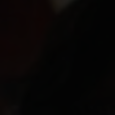
Shopping
Gossip
Experience
Win Win