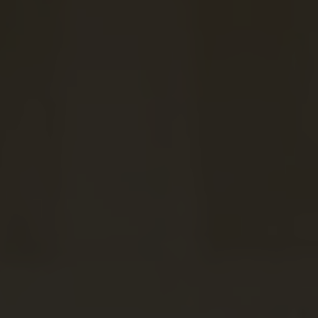
Shopping
Gossip
Experience
Win Win