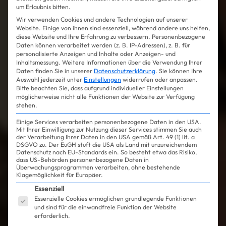
um Erlaubnis bitten.
Wir verwenden Cookies und andere Technologien auf unserer
Website. Einige von ihnen sind essenziell, während andere uns helfen,
diese Website und Ihre Erfahrung zu verbessern.
Personenbezogene
Daten können verarbeitet werden (z. B. IP-Adressen), z. B. für
personalisierte Anzeigen und Inhalte oder Anzeigen- und
Inhaltsmessung.
Weitere Informationen über die Verwendung Ihrer
Daten finden Sie in unserer
Datenschutzerklärung
.
Sie können Ihre
Auswahl jederzeit unter
Einstellungen
widerrufen oder anpassen.
Bitte beachten Sie, dass aufgrund individueller Einstellungen
möglicherweise nicht alle Funktionen der Website zur Verfügung
stehen.
Einige Services verarbeiten personenbezogene Daten in den USA.
Mit Ihrer Einwilligung zur Nutzung dieser Services stimmen Sie auch
der Verarbeitung Ihrer Daten in den USA gemäß Art. 49 (1) lit. a
DSGVO zu. Der EuGH stuft die USA als Land mit unzureichendem
Datenschutz nach EU-Standards ein. So besteht etwa das Risiko,
dass US-Behörden personenbezogene Daten in
Überwachungsprogrammen verarbeiten, ohne bestehende
Klagemöglichkeit für Europäer.
Es folgt eine Liste der Service-Gruppen, für die ein
Essenziell
Essenzielle Cookies ermöglichen grundlegende Funktionen
und sind für die einwandfreie Funktion der Website
erforderlich.