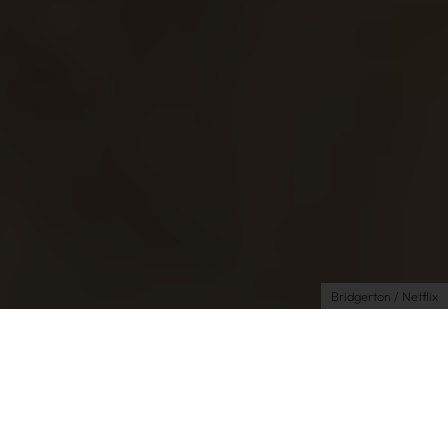
Über uns
Kooperationen
Newsletter
Instagram
Impressum
AGB
Datenschutz
Datenschutzeinstellungen
Bridgerton / Netflix
Experience
Travel
| 29.07.2024 | by Alex
Du kannst das echte