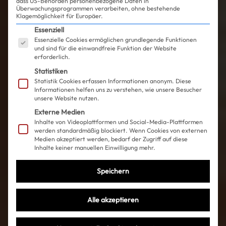
dass US-Behörden personenbezogene Daten in
Überwachungsprogrammen verarbeiten, ohne bestehende
Klagemöglichkeit für Europäer.
Es folgt eine Liste der Service-Gruppen, für die ein
Essenziell
Essenzielle Cookies ermöglichen grundlegende Funktionen
und sind für die einwandfreie Funktion der Website
erforderlich.
Statistiken
Statistik Cookies erfassen Informationen anonym. Diese
Informationen helfen uns zu verstehen, wie unsere Besucher
unsere Website nutzen.
Externe Medien
Inhalte von Videoplattformen und Social-Media-Plattformen
werden standardmäßig blockiert. Wenn Cookies von externen
Medien akzeptiert werden, bedarf der Zugriff auf diese
Inhalte keiner manuellen Einwilligung mehr.
Speichern
Alle akzeptieren