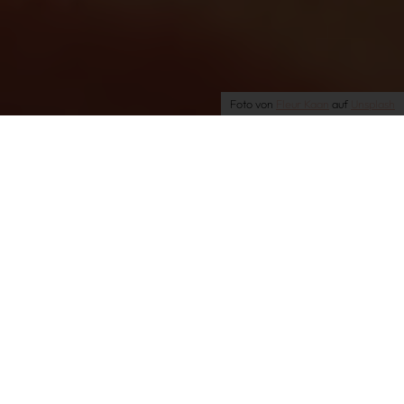
AGB
Datenschutz
Datenschutzeinstellungen
Foto von
Fleur Kaan
auf
Unsplash
Shopping
Beauty
| 23.12.2024 | by Alex
Das gebe ich nie mehr
her: Dieses Serum hilft
gegen Rosazea UND
Akne!