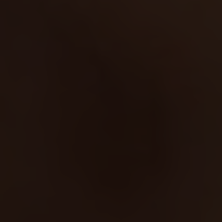
Shopping
Gossip
Experience
Win Win