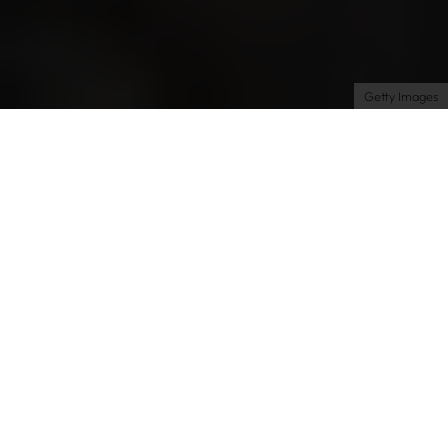
Datenschutz
Datenschutzeinstellungen
Getty Images
Shopping
Beauty
| 24.12.2024 | by Charlotte
Willhöft
So schminkt Billie Eilish
ihren legendären Kajal-
Look
Ok, STOP alles. Scrollen wir gerade wirklich durch
TikTok (guilty) oder träumen wir? Denn
Billie Eilish
,