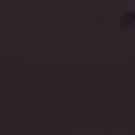
Shopping
Gossip
Experience
Win Win