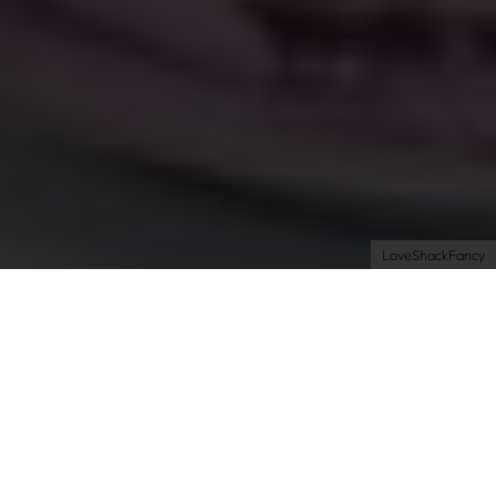
Newsletter
Instagram
Impressum
AGB
Datenschutz
Datenschutzeinstellungen
LoveShackFancy
Shopping
Lifestyle
| 12.08.2024 | by Isabel
Stanley x
LoveShackFancy – die