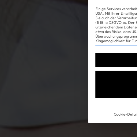
Einige Services verarbe
USA. Mit Ihrer Einwillig
Sie auch der Verarbeitu
(1) lit. a DSGVO zu. Der
unzureichendem Datensc
etwa das Risiko, dass 
Überwachungsprogramme
Klagemöglichkeit für Eu
Experience
Cookie-Detai