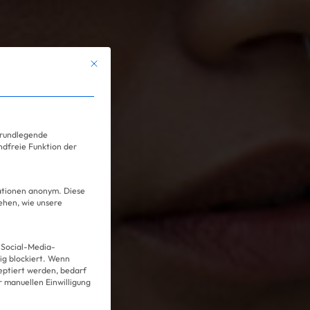
Mit diesem Button wird der Dialog geschlossen. Seine Funkt
ervice-Gruppen, für die eine Einwilligung erteilt we
grundlegende
ndfreie Funktion der
mationen anonym. Diese
ehen, wie unsere
 Social-Media-
g blockiert. Wenn
Über uns
eptiert werden, bedarf
er manuellen Einwilligung