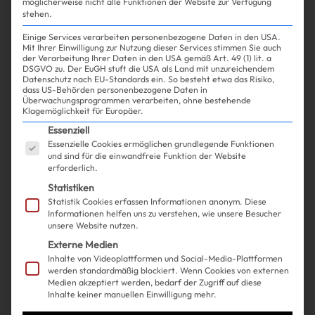
möglicherweise nicht alle Funktionen der Website zur Verfügung
stehen.
Einige Services verarbeiten personenbezogene Daten in den USA.
Mit Ihrer Einwilligung zur Nutzung dieser Services stimmen Sie auch
der Verarbeitung Ihrer Daten in den USA gemäß Art. 49 (1) lit. a
DSGVO zu. Der EuGH stuft die USA als Land mit unzureichendem
Datenschutz nach EU-Standards ein. So besteht etwa das Risiko,
Experience
Life
| 14.01.2026
dass US-Behörden personenbezogene Daten in
Überwachungsprogrammen verarbeiten, ohne bestehende
Klagemöglichkeit für Europäer.
Warum Abnehmen 2026
Es folgt eine Liste der Service-Gruppen, für die ein
Essenziell
Essenzielle Cookies ermöglichen grundlegende Funktionen
endlich neu gedacht wird
und sind für die einwandfreie Funktion der Website
erforderlich.
Statistiken
Statistik Cookies erfassen Informationen anonym. Diese
Informationen helfen uns zu verstehen, wie unsere Besucher
unsere Website nutzen.
Externe Medien
Inhalte von Videoplattformen und Social-Media-Plattformen
werden standardmäßig blockiert. Wenn Cookies von externen
Medien akzeptiert werden, bedarf der Zugriff auf diese
Inhalte keiner manuellen Einwilligung mehr.