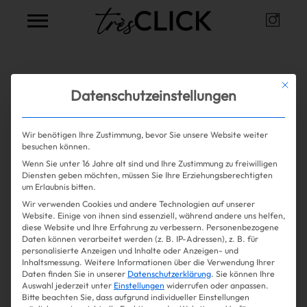
Instag
Très Click
Alle Artikel zum Thema
Mit die
Datenschutzeinstellungen
abnehmen
Wir benötigen Ihre Zustimmung, bevor Sie unsere Website weiter
besuchen können.
Wenn Sie unter 16 Jahre alt sind und Ihre Zustimmung zu freiwilligen
Mehr lesen
Shopping
Diensten geben möchten, müssen Sie Ihre Erziehungsberechtigten
um Erlaubnis bitten.
Wir verwenden Cookies und andere Technologien auf unserer
Gossip
Website. Einige von ihnen sind essenziell, während andere uns helfen,
diese Website und Ihre Erfahrung zu verbessern.
Personenbezogene
Daten können verarbeitet werden (z. B. IP-Adressen), z. B. für
Experience
personalisierte Anzeigen und Inhalte oder Anzeigen- und
Inhaltsmessung.
Weitere Informationen über die Verwendung Ihrer
Daten finden Sie in unserer
Datenschutzerklärung
.
Sie können Ihre
Win Win
Auswahl jederzeit unter
Einstellungen
widerrufen oder anpassen.
Bitte beachten Sie, dass aufgrund individueller Einstellungen