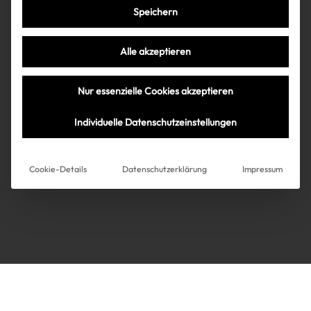
Speichern
Très Click
Alle akzeptieren
Über uns
Kooperationen
Nur essenzielle Cookies akzeptieren
Über uns
Kooperationen
Newsletter
Individuelle Datenschutzeinstellungen
Datenschutz
Impressum
AGB
Instagram
Impressum
Cookie-Details
Datenschutzerklärung
Impressum
AGB
Datenschutz
Datenschutzeinstellungen