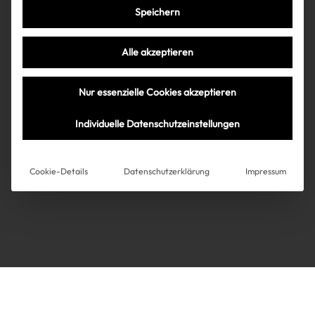
Speichern
Très Click
Alle akzeptieren
Über uns
Kooperationen
Nur essenzielle Cookies akzeptieren
Über uns
Kooperationen
Newsletter
Individuelle Datenschutzeinstellungen
Datenschutz
Impressum
AGB
Instagram
Impressum
Cookie-Details
Datenschutzerklärung
Impressum
AGB
Datenschutz
Datenschutzeinstellungen