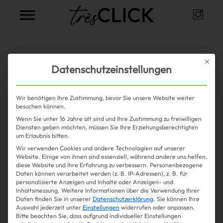
Instag
Très Click
Alle Artikel zum Thema
Alexa
Mit die
Datenschutzeinstellungen
Chung
Wir benötigen Ihre Zustimmung, bevor Sie unsere Website weiter
besuchen können.
Wenn Sie unter 16 Jahre alt sind und Ihre Zustimmung zu freiwilligen
Mehr lesen
Shopping
Diensten geben möchten, müssen Sie Ihre Erziehungsberechtigten
um Erlaubnis bitten.
Wir verwenden Cookies und andere Technologien auf unserer
Gossip
Website. Einige von ihnen sind essenziell, während andere uns helfen,
diese Website und Ihre Erfahrung zu verbessern.
Personenbezogene
Daten können verarbeitet werden (z. B. IP-Adressen), z. B. für
Experience
personalisierte Anzeigen und Inhalte oder Anzeigen- und
Inhaltsmessung.
Weitere Informationen über die Verwendung Ihrer
Daten finden Sie in unserer
Datenschutzerklärung
.
Sie können Ihre
Win Win
Auswahl jederzeit unter
Einstellungen
widerrufen oder anpassen.
Bitte beachten Sie, dass aufgrund individueller Einstellungen