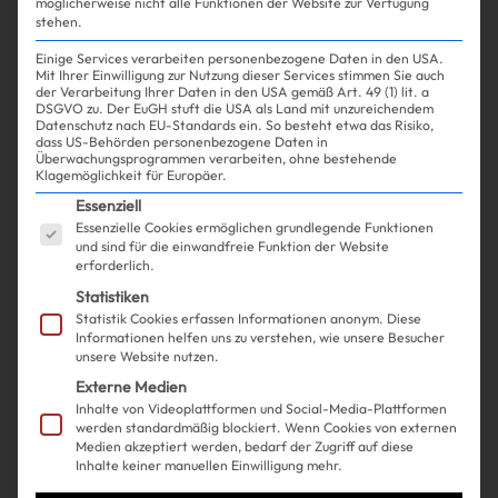
möglicherweise nicht alle Funktionen der Website zur Verfügung
stehen.
Einige Services verarbeiten personenbezogene Daten in den USA.
Mit Ihrer Einwilligung zur Nutzung dieser Services stimmen Sie auch
der Verarbeitung Ihrer Daten in den USA gemäß Art. 49 (1) lit. a
DSGVO zu. Der EuGH stuft die USA als Land mit unzureichendem
Datenschutz nach EU-Standards ein. So besteht etwa das Risiko,
Shopping
Fashion
| 20.05.2025
dass US-Behörden personenbezogene Daten in
Überwachungsprogrammen verarbeiten, ohne bestehende
Klagemöglichkeit für Europäer.
Wenn du dich je gefragt hast,
Es folgt eine Liste der Service-Gruppen, für die ein
Essenziell
Essenzielle Cookies ermöglichen grundlegende Funktionen
woher Alexa Chung ihre Looks
und sind für die einwandfreie Funktion der Website
erforderlich.
hat – hier kommt die Antwort
Statistiken
Statistik Cookies erfassen Informationen anonym. Diese
Informationen helfen uns zu verstehen, wie unsere Besucher
unsere Website nutzen.
Externe Medien
Inhalte von Videoplattformen und Social-Media-Plattformen
werden standardmäßig blockiert. Wenn Cookies von externen
Medien akzeptiert werden, bedarf der Zugriff auf diese
Inhalte keiner manuellen Einwilligung mehr.