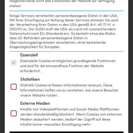
möglicherweise nicht alle Funktionen der Website zur Verfügung
stehen.
Einige Services verarbeiten personenbezogene Daten in den USA.
Mit Ihrer Einwilligung zur Nutzung dieser Services stimmen Sie auch
der Verarbeitung Ihrer Daten in den USA gemäß Art. 49 (1) lit. a
DSGVO zu. Der EuGH stuft die USA als Land mit unzureichendem
Datenschutz nach EU-Standards ein. So besteht etwa das Risiko,
Experience
Drink
| 18.11.2024 | SPONSORED
dass US-Behörden personenbezogene Daten in
Überwachungsprogrammen verarbeiten, ohne bestehende
Klagemöglichkeit für Europäer.
Ich habe einen neuen Trick, um
Es folgt eine Liste der Service-Gruppen, für die ein
Essenziell
Essenzielle Cookies ermöglichen grundlegende Funktionen
weniger Alkohol zu trinken und
und sind für die einwandfreie Funktion der Website
erforderlich.
teile ihn mit euch
Statistiken
Statistik Cookies erfassen Informationen anonym. Diese
Informationen helfen uns zu verstehen, wie unsere Besucher
unsere Website nutzen.
Externe Medien
Inhalte von Videoplattformen und Social-Media-Plattformen
werden standardmäßig blockiert. Wenn Cookies von externen
Medien akzeptiert werden, bedarf der Zugriff auf diese
Inhalte keiner manuellen Einwilligung mehr.