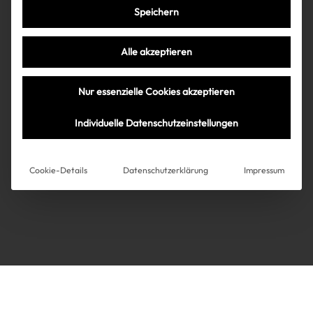
Speichern
Très Click
Alle akzeptieren
Über uns
Kooperationen
Nur essenzielle Cookies akzeptieren
Über uns
Kooperationen
Newsletter
Individuelle Datenschutzeinstellungen
Datenschutz
Impressum
AGB
Instagram
Impressum
Cookie-Details
Datenschutzerklärung
Impressum
AGB
Datenschutz
Datenschutzeinstellungen