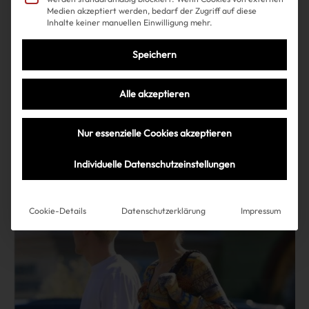
Medien akzeptiert werden, bedarf der Zugriff auf diese
Inhalte keiner manuellen Einwilligung mehr.
Shopping
Fashion
| 31.07.2025
Speichern
Korb gefällig? Diese Tasche ist
Alle akzeptieren
(mal wieder) der Star des
Sommers
Nur essenzielle Cookies akzeptieren
Individuelle Datenschutzeinstellungen
Mehr lesen
Cookie-Details
Datenschutzerklärung
Impressum