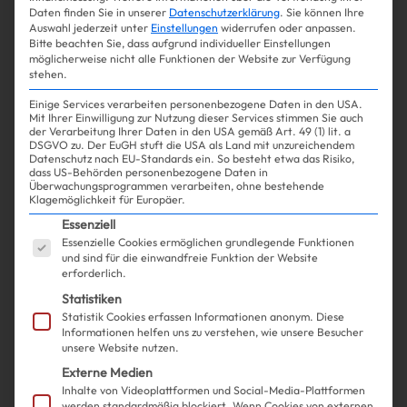
Sporty Spice Energy: Diese
Daten finden Sie in unserer
Datenschutzerklärung
.
Sie können Ihre
Auswahl jederzeit unter
Einstellungen
widerrufen oder anpassen.
Mini-Bags sind der heißeste
Bitte beachten Sie, dass aufgrund individueller Einstellungen
möglicherweise nicht alle Funktionen der Website zur Verfügung
Trend für 2025!
stehen.
Einige Services verarbeiten personenbezogene Daten in den USA.
Mit Ihrer Einwilligung zur Nutzung dieser Services stimmen Sie auch
der Verarbeitung Ihrer Daten in den USA gemäß Art. 49 (1) lit. a
DSGVO zu. Der EuGH stuft die USA als Land mit unzureichendem
Datenschutz nach EU-Standards ein. So besteht etwa das Risiko,
Mehr lesen
dass US-Behörden personenbezogene Daten in
Überwachungsprogrammen verarbeiten, ohne bestehende
Klagemöglichkeit für Europäer.
Es folgt eine Liste der Service-Gruppen, für die ein
Essenziell
Essenzielle Cookies ermöglichen grundlegende Funktionen
und sind für die einwandfreie Funktion der Website
erforderlich.
Statistiken
Statistik Cookies erfassen Informationen anonym. Diese
Informationen helfen uns zu verstehen, wie unsere Besucher
unsere Website nutzen.
Externe Medien
Inhalte von Videoplattformen und Social-Media-Plattformen
werden standardmäßig blockiert. Wenn Cookies von externen