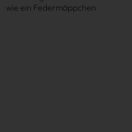
wie ein Federmäppchen
Très Click
Über uns
Kooperationen
Newsletter
Instagram
Impressum
AGB
Datenschutz