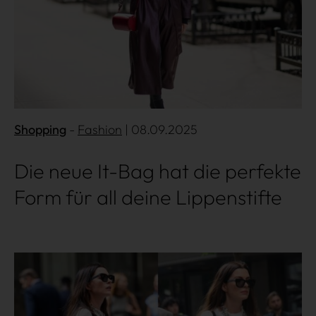
Shopping
Gossip
Shopping
Fashion
| 08.09.2025
Experience
Die neue It-Bag hat die perfekte
Form für all deine Lippenstifte
Win Win
Mehr lesen