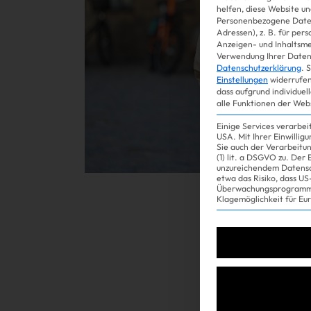
helfen, diese Website un
Personenbezogene Daten
Adressen), z. B. für per
Gossip
Anzeigen- und Inhaltsm
Verwendung Ihrer Daten 
Datenschutzerklärung
.
S
Einstellungen
widerrufen
dass aufgrund individuel
alle Funktionen der Web
Einige Services verarbe
USA. Mit Ihrer Einwillig
Sie auch der Verarbeitu
(1) lit. a DSGVO zu. Der
unzureichendem Datensc
etwa das Risiko, dass 
Überwachungsprogramme
Experience
Klagemöglichkeit für Eu