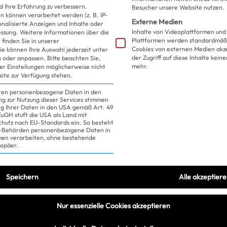
d Ihre Erfahrung zu verbessern.
Besucher unsere Website nutzen.
Skeptisch? Schau dir dies
 können verarbeitet werden (z. B. IP-
Externe Medien
sonalisierte Anzeigen und Inhalte oder
Inhalte von Videoplattformen und
essung.
Weitere Informationen über die
Plattformen werden standardmäßi
finden Sie in unserer
Cookies von externen Medien akz
ie können Ihre Auswahl jederzeit unter
der Zugriff auf diese Inhalte kein
 oder anpassen.
Bitte beachten Sie,
mehr.
ler Einstellungen möglicherweise nicht
site zur Verfügung stehen.
iten personenbezogene Daten in den
ung zur Nutzung dieser Services stimmen
ng Ihrer Daten in den USA gemäß Art. 49
 EuGH stuft die USA als Land mit
hutz nach EU-Standards ein. So besteht
US-Behörden personenbezogene Daten in
n verarbeiten, ohne bestehende
ropäer.
Speichern
Alle akzeptier
Nur essenzielle Cookies akzeptieren