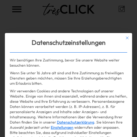
Instag
Très Click
Alle Artikel zum Thema
Mit die
Datenschutzeinstellungen
Bermuda Shorts
Wir benötigen Ihre Zustimmung, bevor Sie unsere Website weiter
besuchen können.
Wenn Sie unter 16 Jahre alt sind und Ihre Zustimmung zu freiwilligen
Mehr lesen
Shopping
Diensten geben möchten, müssen Sie Ihre Erziehungsberechtigten
um Erlaubnis bitten.
Wir verwenden Cookies und andere Technologien auf unserer
Gossip
Website. Einige von ihnen sind essenziell, während andere uns helfen,
diese Website und Ihre Erfahrung zu verbessern.
Personenbezogene
Daten können verarbeitet werden (z. B. IP-Adressen), z. B. für
Experience
personalisierte Anzeigen und Inhalte oder Anzeigen- und
Inhaltsmessung.
Weitere Informationen über die Verwendung Ihrer
Daten finden Sie in unserer
Datenschutzerklärung
.
Sie können Ihre
Win Win
Auswahl jederzeit unter
Einstellungen
widerrufen oder anpassen.
Bitte beachten Sie, dass aufgrund individueller Einstellungen