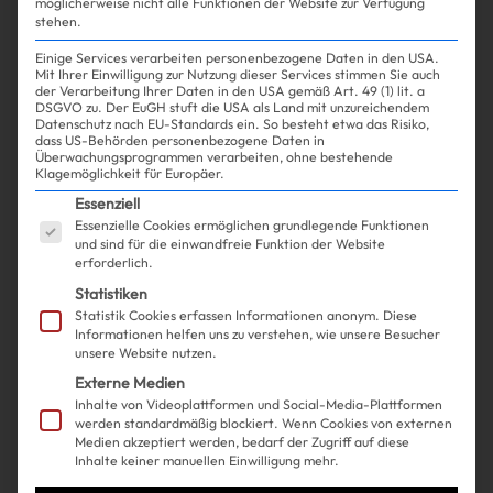
möglicherweise nicht alle Funktionen der Website zur Verfügung
stehen.
Einige Services verarbeiten personenbezogene Daten in den USA.
Mit Ihrer Einwilligung zur Nutzung dieser Services stimmen Sie auch
der Verarbeitung Ihrer Daten in den USA gemäß Art. 49 (1) lit. a
DSGVO zu. Der EuGH stuft die USA als Land mit unzureichendem
Datenschutz nach EU-Standards ein. So besteht etwa das Risiko,
Shopping
Fashion
| 07.04.2025
dass US-Behörden personenbezogene Daten in
Überwachungsprogrammen verarbeiten, ohne bestehende
Klagemöglichkeit für Europäer.
Sorry Hot-Pants, aber Bermuda
Es folgt eine Liste der Service-Gruppen, für die ein
Essenziell
Essenzielle Cookies ermöglichen grundlegende Funktionen
Shorts sind sowas von 2025!
und sind für die einwandfreie Funktion der Website
erforderlich.
Statistiken
Statistik Cookies erfassen Informationen anonym. Diese
Informationen helfen uns zu verstehen, wie unsere Besucher
unsere Website nutzen.
Externe Medien
Inhalte von Videoplattformen und Social-Media-Plattformen
werden standardmäßig blockiert. Wenn Cookies von externen
Medien akzeptiert werden, bedarf der Zugriff auf diese
Inhalte keiner manuellen Einwilligung mehr.