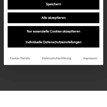
Speichern
Très Click
Alle akzeptieren
Über uns
Kooperationen
Nur essenzielle Cookies akzeptieren
Über uns
Kooperationen
Newsletter
Individuelle Datenschutzeinstellungen
Datenschutz
Impressum
AGB
Instagram
Impressum
Cookie-Details
Datenschutzerklärung
Impressum
AGB
Datenschutz
Datenschutzeinstellungen