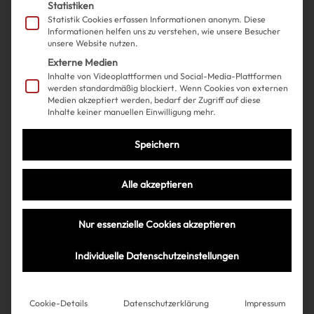
Statistiken
Statistik Cookies erfassen Informationen anonym. Diese
Informationen helfen uns zu verstehen, wie unsere Besucher
unsere Website nutzen.
Externe Medien
Inhalte von Videoplattformen und Social-Media-Plattformen
werden standardmäßig blockiert. Wenn Cookies von externen
Medien akzeptiert werden, bedarf der Zugriff auf diese
Inhalte keiner manuellen Einwilligung mehr.
Shopping
Fashion
| 10.05.2024
Speichern
Wir haben den genialsten
Alle akzeptieren
Cowgirl-Shop gefunden
Nur essenzielle Cookies akzeptieren
Individuelle Datenschutzeinstellungen
Très Click
Cookie-Details
Datenschutzerklärung
Impressum