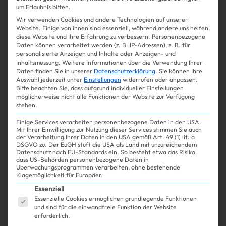
um Erlaubnis bitten.
Win Win
Wir verwenden Cookies und andere Technologien auf unserer
Website. Einige von ihnen sind essenziell, während andere uns helfen,
diese Website und Ihre Erfahrung zu verbessern.
Personenbezogene
Shopping
Fashion
| 04.10.2024
Daten können verarbeitet werden (z. B. IP-Adressen), z. B. für
personalisierte Anzeigen und Inhalte oder Anzeigen- und
Inhaltsmessung.
Weitere Informationen über die Verwendung Ihrer
Iconic in Denim! Das ist
Daten finden Sie in unserer
Datenschutzerklärung
.
Sie können Ihre
Auswahl jederzeit unter
Einstellungen
widerrufen oder anpassen.
Beyoncés Jeans im viralen
Bitte beachten Sie, dass aufgrund individueller Einstellungen
möglicherweise nicht alle Funktionen der Website zur Verfügung
Insta-Clip
stehen.
Einige Services verarbeiten personenbezogene Daten in den USA.
Mit Ihrer Einwilligung zur Nutzung dieser Services stimmen Sie auch
der Verarbeitung Ihrer Daten in den USA gemäß Art. 49 (1) lit. a
DSGVO zu. Der EuGH stuft die USA als Land mit unzureichendem
Datenschutz nach EU-Standards ein. So besteht etwa das Risiko,
Mehr lesen
dass US-Behörden personenbezogene Daten in
Überwachungsprogrammen verarbeiten, ohne bestehende
Klagemöglichkeit für Europäer.
Es folgt eine Liste der Service-Gruppen, für die ein
Essenziell
Essenzielle Cookies ermöglichen grundlegende Funktionen
und sind für die einwandfreie Funktion der Website
erforderlich.