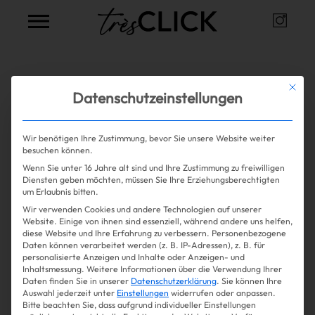
Instag
Très Click
Alle Artikel zum Thema
Body
Mit die
Datenschutzeinstellungen
Positivity
Wir benötigen Ihre Zustimmung, bevor Sie unsere Website weiter
besuchen können.
Wenn Sie unter 16 Jahre alt sind und Ihre Zustimmung zu freiwilligen
Mehr lesen
Shopping
Diensten geben möchten, müssen Sie Ihre Erziehungsberechtigten
um Erlaubnis bitten.
Wir verwenden Cookies und andere Technologien auf unserer
Gossip
Website. Einige von ihnen sind essenziell, während andere uns helfen,
diese Website und Ihre Erfahrung zu verbessern.
Personenbezogene
Daten können verarbeitet werden (z. B. IP-Adressen), z. B. für
Experience
personalisierte Anzeigen und Inhalte oder Anzeigen- und
Inhaltsmessung.
Weitere Informationen über die Verwendung Ihrer
Daten finden Sie in unserer
Datenschutzerklärung
.
Sie können Ihre
Win Win
Auswahl jederzeit unter
Einstellungen
widerrufen oder anpassen.
Bitte beachten Sie, dass aufgrund individueller Einstellungen