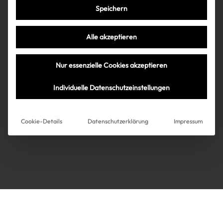
Speichern
Très Click
Alle akzeptieren
Über uns
Kooperationen
Nur essenzielle Cookies akzeptieren
Über uns
Kooperationen
Newsletter
Individuelle Datenschutzeinstellungen
Datenschutz
Impressum
AGB
Instagram
Impressum
Cookie-Details
Datenschutzerklärung
Impressum
AGB
Datenschutz
Datenschutzeinstellungen