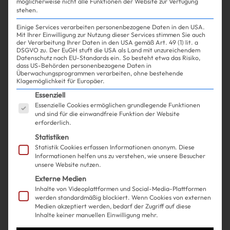
möglicherweise nicht alle Funktionen der Website zur Verfügung
stehen.
Einige Services verarbeiten personenbezogene Daten in den USA.
Mit Ihrer Einwilligung zur Nutzung dieser Services stimmen Sie auch
der Verarbeitung Ihrer Daten in den USA gemäß Art. 49 (1) lit. a
DSGVO zu. Der EuGH stuft die USA als Land mit unzureichendem
Datenschutz nach EU-Standards ein. So besteht etwa das Risiko,
Experience
Life
Shopping
| 17.06.2025
dass US-Behörden personenbezogene Daten in
Überwachungsprogrammen verarbeiten, ohne bestehende
Klagemöglichkeit für Europäer.
Diese eine Pilates-Pose ist
Es folgt eine Liste der Service-Gruppen, für die ein
Essenziell
Essenzielle Cookies ermöglichen grundlegende Funktionen
besser für deine Hüfte als 2
und sind für die einwandfreie Funktion der Website
erforderlich.
Stunden Massage
Statistiken
Statistik Cookies erfassen Informationen anonym. Diese
Informationen helfen uns zu verstehen, wie unsere Besucher
unsere Website nutzen.
Externe Medien
Inhalte von Videoplattformen und Social-Media-Plattformen
werden standardmäßig blockiert. Wenn Cookies von externen
Medien akzeptiert werden, bedarf der Zugriff auf diese
Inhalte keiner manuellen Einwilligung mehr.