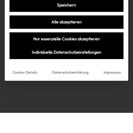
Speichern
Très Click
Alle akzeptieren
Über uns
Kooperationen
Nur essenzielle Cookies akzeptieren
Über uns
Kooperationen
Newsletter
Individuelle Datenschutzeinstellungen
Datenschutz
Impressum
AGB
Instagram
Impressum
Cookie-Details
Datenschutzerklärung
Impressum
AGB
Datenschutz
Datenschutzeinstellungen