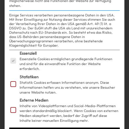
möglicherweise nicht alle Funktionen der Website zur Verfügung
stehen.
Einige Services verarbeiten personenbezogene Daten in den USA.
Mit Ihrer Einwilligung zur Nutzung dieser Services stimmen Sie auch
Shopping
Beauty
| 21.08.2025
der Verarbeitung Ihrer Daten in den USA gemäß Art. 49 (1) lit. a
DSGVO zu. Der EuGH stuft die USA als Land mit unzureichendem
Datenschutz nach EU-Standards ein. So besteht etwa das Risiko,
dass US-Behörden personenbezogene Daten in
Diesen Selbstbräuner kannst du
Überwachungsprogrammen verarbeiten, ohne bestehende
Klagemöglichkeit für Europäer.
auftragen und direkt schlafen
Es folgt eine Liste der Service-Gruppen, für die ein
Essenziell
Essenzielle Cookies ermöglichen grundlegende Funktionen
gehen
und sind für die einwandfreie Funktion der Website
erforderlich.
Statistiken
Statistik Cookies erfassen Informationen anonym. Diese
Informationen helfen uns zu verstehen, wie unsere Besucher
unsere Website nutzen.
Externe Medien
Inhalte von Videoplattformen und Social-Media-Plattformen
werden standardmäßig blockiert. Wenn Cookies von externen
Medien akzeptiert werden, bedarf der Zugriff auf diese
Inhalte keiner manuellen Einwilligung mehr.