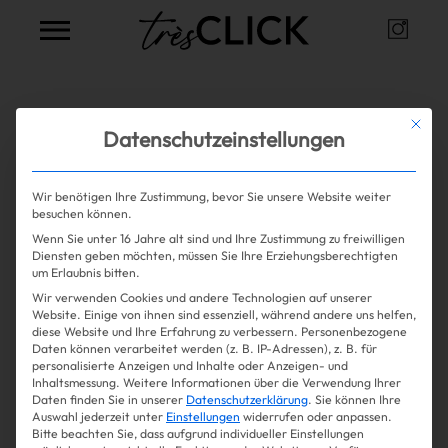
Instag
Très Click
Alle Artikel zum Thema
braun
Mit die
Datenschutzeinstellungen
Wir benötigen Ihre Zustimmung, bevor Sie unsere Website weiter
Mehr lesen
besuchen können.
Wenn Sie unter 16 Jahre alt sind und Ihre Zustimmung zu freiwilligen
Shopping
Diensten geben möchten, müssen Sie Ihre Erziehungsberechtigten
um Erlaubnis bitten.
Wir verwenden Cookies und andere Technologien auf unserer
Gossip
Website. Einige von ihnen sind essenziell, während andere uns helfen,
diese Website und Ihre Erfahrung zu verbessern.
Personenbezogene
Daten können verarbeitet werden (z. B. IP-Adressen), z. B. für
Experience
personalisierte Anzeigen und Inhalte oder Anzeigen- und
Inhaltsmessung.
Weitere Informationen über die Verwendung Ihrer
Daten finden Sie in unserer
Datenschutzerklärung
.
Sie können Ihre
Win Win
Auswahl jederzeit unter
Einstellungen
widerrufen oder anpassen.
Bitte beachten Sie, dass aufgrund individueller Einstellungen