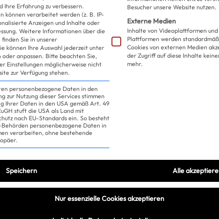
d Ihre Erfahrung zu verbessern.
Besucher unsere Website nutzen.
 können verarbeitet werden (z. B. IP-
Externe Medien
sonalisierte Anzeigen und Inhalte oder
Inhalte von Videoplattformen und
essung.
Weitere Informationen über die
Plattformen werden standardmäßi
finden Sie in unserer
Cookies von externen Medien akz
ie können Ihre Auswahl jederzeit unter
der Zugriff auf diese Inhalte kein
 oder anpassen.
Bitte beachten Sie,
mehr.
ler Einstellungen möglicherweise nicht
site zur Verfügung stehen.
iten personenbezogene Daten in den
ung zur Nutzung dieser Services stimmen
ng Ihrer Daten in den USA gemäß Art. 49
 EuGH stuft die USA als Land mit
hutz nach EU-Standards ein. So besteht
US-Behörden personenbezogene Daten in
n verarbeiten, ohne bestehende
ropäer.
Speichern
Alle akzeptier
Nur essenzielle Cookies akzeptieren