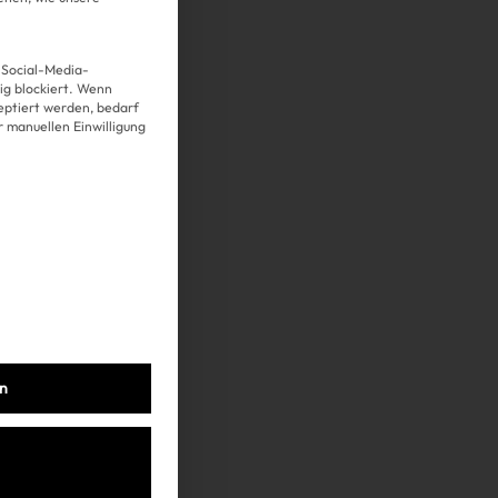
 Social-Media-
g blockiert. Wenn
Über uns
eptiert werden, bedarf
er manuellen Einwilligung
Kooperationen
Datenschutz
Impressum
AGB
en