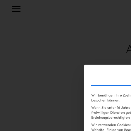
Shopping
Wir benötigen Ihre Zust
besuchen können.
Wenn Sie unter 16 Jahre 
freiwilligen Diensten g
Erziehungsberechtigten u
Wir verwenden Cookies 
Website. Einige von ihne