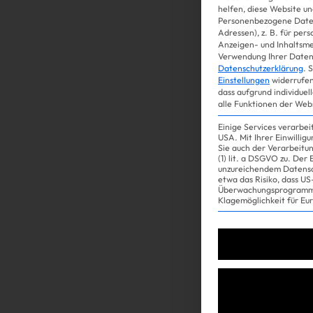
helfen, diese Website un
Personenbezogene Daten
Adressen), z. B. für per
Gossip
Anzeigen- und Inhaltsm
Verwendung Ihrer Daten 
Datenschutzerklärung
.
S
Einstellungen
widerrufen
dass aufgrund individuel
alle Funktionen der Web
Einige Services verarbe
USA. Mit Ihrer Einwillig
Sie auch der Verarbeitu
(1) lit. a DSGVO zu. Der
unzureichendem Datensc
etwa das Risiko, dass 
Überwachungsprogramme
Experience
Klagemöglichkeit für Eu