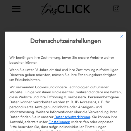
Instag
Très Click
Alle Artikel zum Thema
Colour
Mit die
Datenschutzeinstellungen
of the Year
Wir benötigen Ihre Zustimmung, bevor Sie unsere Website weiter
besuchen können.
Wenn Sie unter 16 Jahre alt sind und Ihre Zustimmung zu freiwilligen
Mehr lesen
Shopping
Diensten geben möchten, müssen Sie Ihre Erziehungsberechtigten
um Erlaubnis bitten.
Wir verwenden Cookies und andere Technologien auf unserer
Gossip
Website. Einige von ihnen sind essenziell, während andere uns helfen,
diese Website und Ihre Erfahrung zu verbessern.
Personenbezogene
Daten können verarbeitet werden (z. B. IP-Adressen), z. B. für
Experience
personalisierte Anzeigen und Inhalte oder Anzeigen- und
Inhaltsmessung.
Weitere Informationen über die Verwendung Ihrer
Daten finden Sie in unserer
Datenschutzerklärung
.
Sie können Ihre
Win Win
Auswahl jederzeit unter
Einstellungen
widerrufen oder anpassen.
Bitte beachten Sie, dass aufgrund individueller Einstellungen