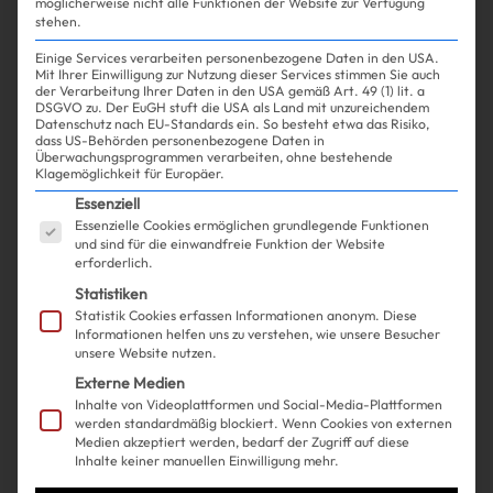
möglicherweise nicht alle Funktionen der Website zur Verfügung
stehen.
Einige Services verarbeiten personenbezogene Daten in den USA.
Mit Ihrer Einwilligung zur Nutzung dieser Services stimmen Sie auch
der Verarbeitung Ihrer Daten in den USA gemäß Art. 49 (1) lit. a
DSGVO zu. Der EuGH stuft die USA als Land mit unzureichendem
Datenschutz nach EU-Standards ein. So besteht etwa das Risiko,
Experience
Life
| 06.12.2024
dass US-Behörden personenbezogene Daten in
Überwachungsprogrammen verarbeiten, ohne bestehende
Klagemöglichkeit für Europäer.
Mocha Mousse ist die Pantone-
Es folgt eine Liste der Service-Gruppen, für die ein
Essenziell
Essenzielle Cookies ermöglichen grundlegende Funktionen
Farbe des kommenden Jahres
und sind für die einwandfreie Funktion der Website
erforderlich.
und das Netz hat Ideen dazu
Statistiken
Statistik Cookies erfassen Informationen anonym. Diese
Informationen helfen uns zu verstehen, wie unsere Besucher
unsere Website nutzen.
Externe Medien
Inhalte von Videoplattformen und Social-Media-Plattformen
werden standardmäßig blockiert. Wenn Cookies von externen
Medien akzeptiert werden, bedarf der Zugriff auf diese
Inhalte keiner manuellen Einwilligung mehr.