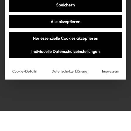
Speichern
Très Click
Alle akzeptieren
Über uns
Kooperationen
Nur essenzielle Cookies akzeptieren
Über uns
Kooperationen
Newsletter
Individuelle Datenschutzeinstellungen
Datenschutz
Impressum
AGB
Instagram
Impressum
Cookie-Details
Datenschutzerklärung
Impressum
AGB
Datenschutz
Datenschutzeinstellungen