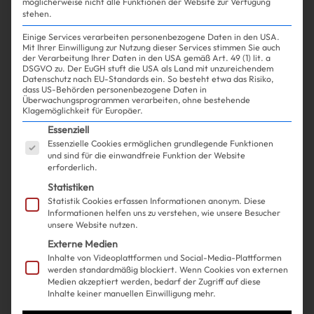
möglicherweise nicht alle Funktionen der Website zur Verfügung
stehen.
Einige Services verarbeiten personenbezogene Daten in den USA.
Mit Ihrer Einwilligung zur Nutzung dieser Services stimmen Sie auch
Shopping
Fashion
| 05.03.2025
der Verarbeitung Ihrer Daten in den USA gemäß Art. 49 (1) lit. a
DSGVO zu. Der EuGH stuft die USA als Land mit unzureichendem
Datenschutz nach EU-Standards ein. So besteht etwa das Risiko,
dass US-Behörden personenbezogene Daten in
Alle suchen die perfekten
Überwachungsprogrammen verarbeiten, ohne bestehende
Klagemöglichkeit für Europäer.
Hoops. Wir haben sie gefunden!
Es folgt eine Liste der Service-Gruppen, für die ein
Essenziell
Essenzielle Cookies ermöglichen grundlegende Funktionen
und sind für die einwandfreie Funktion der Website
erforderlich.
Statistiken
Statistik Cookies erfassen Informationen anonym. Diese
Informationen helfen uns zu verstehen, wie unsere Besucher
unsere Website nutzen.
Externe Medien
Inhalte von Videoplattformen und Social-Media-Plattformen
werden standardmäßig blockiert. Wenn Cookies von externen
Medien akzeptiert werden, bedarf der Zugriff auf diese
Inhalte keiner manuellen Einwilligung mehr.