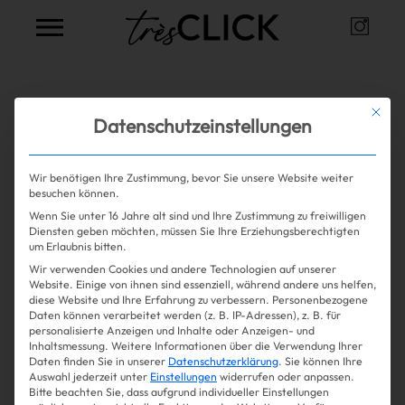
Instag
Très Click
Alle Artikel zum Thema
Creolen
Mit die
Datenschutzeinstellungen
Wir benötigen Ihre Zustimmung, bevor Sie unsere Website weiter
Mehr lesen
besuchen können.
Wenn Sie unter 16 Jahre alt sind und Ihre Zustimmung zu freiwilligen
Shopping
Diensten geben möchten, müssen Sie Ihre Erziehungsberechtigten
um Erlaubnis bitten.
Wir verwenden Cookies und andere Technologien auf unserer
Gossip
Website. Einige von ihnen sind essenziell, während andere uns helfen,
diese Website und Ihre Erfahrung zu verbessern.
Personenbezogene
Daten können verarbeitet werden (z. B. IP-Adressen), z. B. für
Experience
personalisierte Anzeigen und Inhalte oder Anzeigen- und
Inhaltsmessung.
Weitere Informationen über die Verwendung Ihrer
Daten finden Sie in unserer
Datenschutzerklärung
.
Sie können Ihre
Win Win
Auswahl jederzeit unter
Einstellungen
widerrufen oder anpassen.
Bitte beachten Sie, dass aufgrund individueller Einstellungen