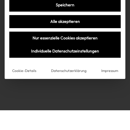
Speichern
Très Click
Alle akzeptieren
Über uns
Kooperationen
Nur essenzielle Cookies akzeptieren
Über uns
Kooperationen
Newsletter
Individuelle Datenschutzeinstellungen
Datenschutz
Impressum
AGB
Instagram
Impressum
Cookie-Details
Datenschutzerklärung
Impressum
AGB
Datenschutz
Datenschutzeinstellungen