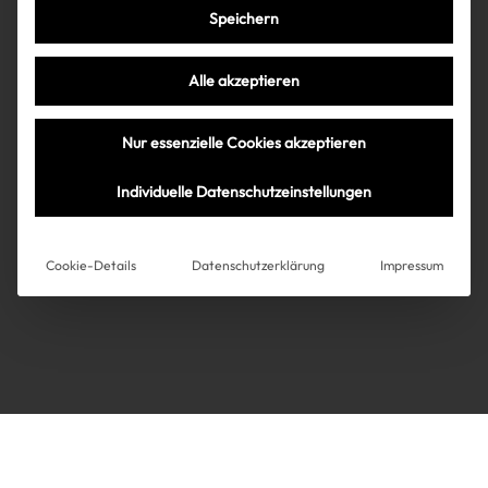
Speichern
Très Click
Alle akzeptieren
Über uns
Kooperationen
Nur essenzielle Cookies akzeptieren
Über uns
Kooperationen
Newsletter
Individuelle Datenschutzeinstellungen
Datenschutz
Impressum
AGB
Instagram
Impressum
Cookie-Details
Datenschutzerklärung
Impressum
AGB
Datenschutz
Datenschutzeinstellungen