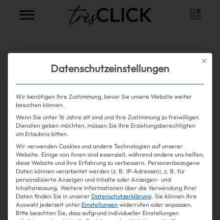
Instag
Très Click
Alle Artikel zum Thema
curve
Mit die
Datenschutzeinstellungen
tong soft curls
Wir benötigen Ihre Zustimmung, bevor Sie unsere Website weiter
besuchen können.
Wenn Sie unter 16 Jahre alt sind und Ihre Zustimmung zu freiwilligen
Sorry, leider keine Einträge gefunden.
Shopping
Diensten geben möchten, müssen Sie Ihre Erziehungsberechtigten
um Erlaubnis bitten.
Wir verwenden Cookies und andere Technologien auf unserer
Gossip
Website. Einige von ihnen sind essenziell, während andere uns helfen,
diese Website und Ihre Erfahrung zu verbessern.
Personenbezogene
Daten können verarbeitet werden (z. B. IP-Adressen), z. B. für
Experience
personalisierte Anzeigen und Inhalte oder Anzeigen- und
Inhaltsmessung.
Weitere Informationen über die Verwendung Ihrer
Daten finden Sie in unserer
Datenschutzerklärung
.
Sie können Ihre
Win Win
Auswahl jederzeit unter
Einstellungen
widerrufen oder anpassen.
Bitte beachten Sie, dass aufgrund individueller Einstellungen