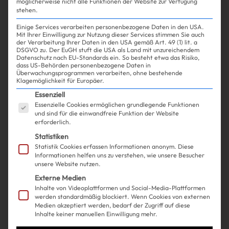
möglicherweise nicht alle Funktionen der Website zur Verfügung
stehen.
Einige Services verarbeiten personenbezogene Daten in den USA.
Mit Ihrer Einwilligung zur Nutzung dieser Services stimmen Sie auch
der Verarbeitung Ihrer Daten in den USA gemäß Art. 49 (1) lit. a
DSGVO zu. Der EuGH stuft die USA als Land mit unzureichendem
Datenschutz nach EU-Standards ein. So besteht etwa das Risiko,
dass US-Behörden personenbezogene Daten in
Überwachungsprogrammen verarbeiten, ohne bestehende
Klagemöglichkeit für Europäer.
Es folgt eine Liste der Service-Gruppen, für die ein
Essenziell
Essenzielle Cookies ermöglichen grundlegende Funktionen
und sind für die einwandfreie Funktion der Website
erforderlich.
Statistiken
Statistik Cookies erfassen Informationen anonym. Diese
Informationen helfen uns zu verstehen, wie unsere Besucher
unsere Website nutzen.
Externe Medien
Inhalte von Videoplattformen und Social-Media-Plattformen
werden standardmäßig blockiert. Wenn Cookies von externen
Medien akzeptiert werden, bedarf der Zugriff auf diese
Inhalte keiner manuellen Einwilligung mehr.