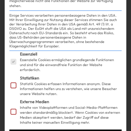
möglicherweise nicht alle Funktionen der Website zur Verfügung
stehen.
Einige Services verarbeiten personenbezogene Daten in den USA.
Mit Ihrer Einwilligung zur Nutzung dieser Services stimmen Sie auch
der Verarbeitung Ihrer Daten in den USA gemäß Art. 49 (1) lit. a
DSGVO zu. Der EuGH stuft die USA als Land mit unzureichendem
Datenschutz nach EU-Standards ein. So besteht etwa das Risiko,
Experience
Life
| 01.05.2025
dass US-Behörden personenbezogene Daten in
Überwachungsprogrammen verarbeiten, ohne bestehende
Klagemöglichkeit für Europäer.
Diese einfache Frage bewahrt
Es folgt eine Liste der Service-Gruppen, für die ein
Essenziell
Essenzielle Cookies ermöglichen grundlegende Funktionen
mich komplett vor Fehlkäufen
und sind für die einwandfreie Funktion der Website
erforderlich.
Statistiken
Statistik Cookies erfassen Informationen anonym. Diese
Informationen helfen uns zu verstehen, wie unsere Besucher
unsere Website nutzen.
Externe Medien
Inhalte von Videoplattformen und Social-Media-Plattformen
werden standardmäßig blockiert. Wenn Cookies von externen
Medien akzeptiert werden, bedarf der Zugriff auf diese
Inhalte keiner manuellen Einwilligung mehr.