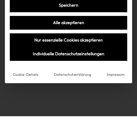
Speichern
Très Click
Alle akzeptieren
Über uns
Kooperationen
Nur essenzielle Cookies akzeptieren
Über uns
Kooperationen
Newsletter
Individuelle Datenschutzeinstellungen
Datenschutz
Impressum
AGB
Instagram
Impressum
Cookie-Details
Datenschutzerklärung
Impressum
AGB
Datenschutz
Datenschutzeinstellungen