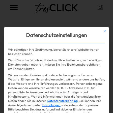
Instag
Très Click
Alle Artikel zum Thema
Mit die
Datenschutzeinstellungen
Fehlkäufe
Wir benötigen Ihre Zustimmung, bevor Sie unsere Website weiter
besuchen können.
Wenn Sie unter 16 Jahre alt sind und Ihre Zustimmung zu freiwilligen
Mehr lesen
Shopping
Diensten geben möchten, müssen Sie Ihre Erziehungsberechtigten
um Erlaubnis bitten.
Wir verwenden Cookies und andere Technologien auf unserer
Gossip
Website. Einige von ihnen sind essenziell, während andere uns helfen,
diese Website und Ihre Erfahrung zu verbessern.
Personenbezogene
Daten können verarbeitet werden (z. B. IP-Adressen), z. B. für
Experience
personalisierte Anzeigen und Inhalte oder Anzeigen- und
Inhaltsmessung.
Weitere Informationen über die Verwendung Ihrer
Daten finden Sie in unserer
Datenschutzerklärung
.
Sie können Ihre
Win Win
Auswahl jederzeit unter
Einstellungen
widerrufen oder anpassen.
Bitte beachten Sie, dass aufgrund individueller Einstellungen