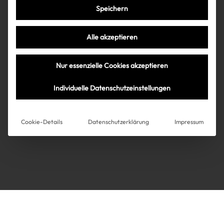
Speichern
Très Click
Alle akzeptieren
Über uns
Kooperationen
Nur essenzielle Cookies akzeptieren
Über uns
Kooperationen
Newsletter
Individuelle Datenschutzeinstellungen
Datenschutz
Impressum
AGB
Instagram
Impressum
Cookie-Details
Datenschutzerklärung
Impressum
AGB
Datenschutz
Datenschutzeinstellungen