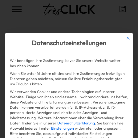
Instag
Très Click
Alle Artikel zum Thema
frizz
Mit die
Datenschutzeinstellungen
Wir benötigen Ihre Zustimmung, bevor Sie unsere Website weiter
Mehr lesen
besuchen können.
Wenn Sie unter 16 Jahre alt sind und Ihre Zustimmung zu freiwilligen
Shopping
Diensten geben möchten, müssen Sie Ihre Erziehungsberechtigten
um Erlaubnis bitten.
Wir verwenden Cookies und andere Technologien auf unserer
Gossip
Website. Einige von ihnen sind essenziell, während andere uns helfen,
diese Website und Ihre Erfahrung zu verbessern.
Personenbezogene
Daten können verarbeitet werden (z. B. IP-Adressen), z. B. für
Experience
personalisierte Anzeigen und Inhalte oder Anzeigen- und
Inhaltsmessung.
Weitere Informationen über die Verwendung Ihrer
Daten finden Sie in unserer
Datenschutzerklärung
.
Sie können Ihre
Win Win
Auswahl jederzeit unter
Einstellungen
widerrufen oder anpassen.
Bitte beachten Sie, dass aufgrund individueller Einstellungen