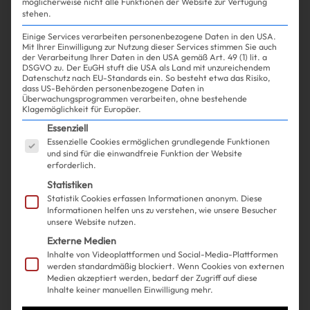
möglicherweise nicht alle Funktionen der Website zur Verfügung
stehen.
Einige Services verarbeiten personenbezogene Daten in den USA.
Mit Ihrer Einwilligung zur Nutzung dieser Services stimmen Sie auch
Shopping
Beauty
| 28.04.2025
der Verarbeitung Ihrer Daten in den USA gemäß Art. 49 (1) lit. a
DSGVO zu. Der EuGH stuft die USA als Land mit unzureichendem
Datenschutz nach EU-Standards ein. So besteht etwa das Risiko,
dass US-Behörden personenbezogene Daten in
Dieses Haar-Produkt
Überwachungsprogrammen verarbeiten, ohne bestehende
Klagemöglichkeit für Europäer.
verwandelt meine Haare in
Es folgt eine Liste der Service-Gruppen, für die ein
Essenziell
Essenzielle Cookies ermöglichen grundlegende Funktionen
Sekunden von Frizz zu Bliss
und sind für die einwandfreie Funktion der Website
erforderlich.
Statistiken
Statistik Cookies erfassen Informationen anonym. Diese
Informationen helfen uns zu verstehen, wie unsere Besucher
unsere Website nutzen.
Externe Medien
Inhalte von Videoplattformen und Social-Media-Plattformen
werden standardmäßig blockiert. Wenn Cookies von externen
Medien akzeptiert werden, bedarf der Zugriff auf diese
Inhalte keiner manuellen Einwilligung mehr.