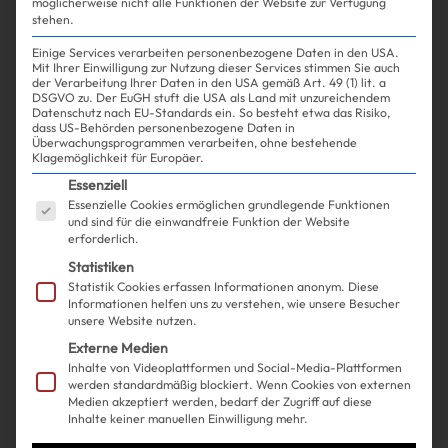
möglicherweise nicht alle Funktionen der Website zur Verfügung
stehen.
Einige Services verarbeiten personenbezogene Daten in den USA.
Mit Ihrer Einwilligung zur Nutzung dieser Services stimmen Sie auch
der Verarbeitung Ihrer Daten in den USA gemäß Art. 49 (1) lit. a
DSGVO zu. Der EuGH stuft die USA als Land mit unzureichendem
Datenschutz nach EU-Standards ein. So besteht etwa das Risiko,
Experience
Life
| 12.06.2024
dass US-Behörden personenbezogene Daten in
Überwachungsprogrammen verarbeiten, ohne bestehende
Klagemöglichkeit für Europäer.
So bekommst du jetzt die neuen
Es folgt eine Liste der Service-Gruppen, für die ein
Essenziell
Essenzielle Cookies ermöglichen grundlegende Funktionen
KI-Emojis aufs Handy
und sind für die einwandfreie Funktion der Website
erforderlich.
Statistiken
Statistik Cookies erfassen Informationen anonym. Diese
Informationen helfen uns zu verstehen, wie unsere Besucher
unsere Website nutzen.
Externe Medien
Inhalte von Videoplattformen und Social-Media-Plattformen
werden standardmäßig blockiert. Wenn Cookies von externen
Medien akzeptiert werden, bedarf der Zugriff auf diese
Inhalte keiner manuellen Einwilligung mehr.