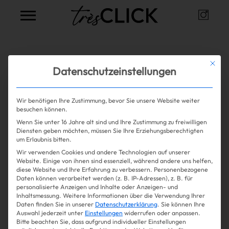
Instag
Très Click
Alle Artikel zum Thema
Gen-
Mit die
Datenschutzeinstellungen
mojis
Wir benötigen Ihre Zustimmung, bevor Sie unsere Website weiter
besuchen können.
Wenn Sie unter 16 Jahre alt sind und Ihre Zustimmung zu freiwilligen
Mehr lesen
Shopping
Diensten geben möchten, müssen Sie Ihre Erziehungsberechtigten
um Erlaubnis bitten.
Wir verwenden Cookies und andere Technologien auf unserer
Gossip
Website. Einige von ihnen sind essenziell, während andere uns helfen,
diese Website und Ihre Erfahrung zu verbessern.
Personenbezogene
Daten können verarbeitet werden (z. B. IP-Adressen), z. B. für
Experience
personalisierte Anzeigen und Inhalte oder Anzeigen- und
Inhaltsmessung.
Weitere Informationen über die Verwendung Ihrer
Daten finden Sie in unserer
Datenschutzerklärung
.
Sie können Ihre
Win Win
Auswahl jederzeit unter
Einstellungen
widerrufen oder anpassen.
Bitte beachten Sie, dass aufgrund individueller Einstellungen