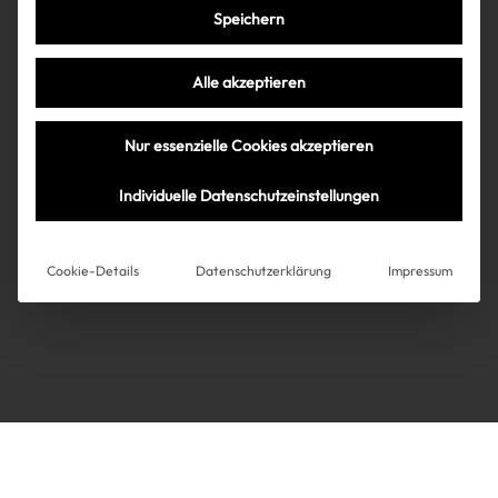
Speichern
Très Click
Alle akzeptieren
Über uns
Kooperationen
Nur essenzielle Cookies akzeptieren
Über uns
Kooperationen
Newsletter
Individuelle Datenschutzeinstellungen
Datenschutz
Impressum
AGB
Instagram
Impressum
Cookie-Details
Datenschutzerklärung
Impressum
AGB
Datenschutz
Datenschutzeinstellungen