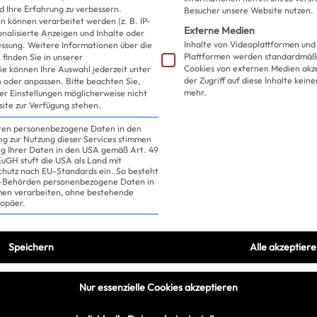
funktioniert n
d Ihre Erfahrung zu verbessern.
Besucher unsere Website nutzen.
 können verarbeitet werden (z. B. IP-
Externe Medien
sonalisierte Anzeigen und Inhalte oder
Vielleicht!
Inhalte von Videoplattformen und
essung.
Weitere Informationen über die
Plattformen werden standardmäßi
finden Sie in unserer
Cookies von externen Medien akz
ie können Ihre Auswahl jederzeit unter
der Zugriff auf diese Inhalte kein
 oder anpassen.
Bitte beachten Sie,
mehr.
ler Einstellungen möglicherweise nicht
site zur Verfügung stehen.
iten personenbezogene Daten in den
ung zur Nutzung dieser Services stimmen
ng Ihrer Daten in den USA gemäß Art. 49
 EuGH stuft die USA als Land mit
hutz nach EU-Standards ein. So besteht
US-Behörden personenbezogene Daten in
n verarbeiten, ohne bestehende
ropäer.
Speichern
Alle akzeptier
Nur essenzielle Cookies akzeptieren