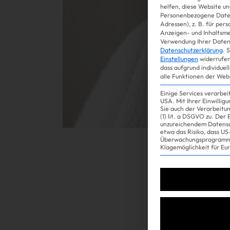
helfen, diese Website un
Personenbezogene Daten
Adressen), z. B. für per
Gossip
Anzeigen- und Inhaltsm
Verwendung Ihrer Daten 
Datenschutzerklärung
.
S
Einstellungen
widerrufen
dass aufgrund individuel
alle Funktionen der Web
Einige Services verarbe
USA. Mit Ihrer Einwillig
Sie auch der Verarbeitu
(1) lit. a DSGVO zu. Der
unzureichendem Datensc
etwa das Risiko, dass 
Überwachungsprogramme
Experience
Klagemöglichkeit für Eu