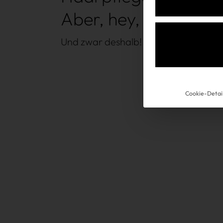
Aber, hey, gebt ihr ’
Und zwar deshalb!
Cookie-Detai
Win Win
Über uns
Kooperationen