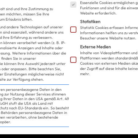
Essenzielle Cookies ermöglichen 
more drama pls!
Funktionen und sind für die einwa
alt sind und Ihre Zustimmung zu
Website erforderlich.
eben möchten, müssen Sie Ihre
m Erlaubnis bitten.
Statistiken
und andere Technologien auf unserer
Statistik Cookies erfassen Infor
n sind essenziell, während andere uns
Informationen helfen uns zu verst
d Ihre Erfahrung zu verbessern.
Besucher unsere Website nutzen.
 können verarbeitet werden (z. B. IP-
Externe Medien
sonalisierte Anzeigen und Inhalte oder
Inhalte von Videoplattformen und
essung.
Weitere Informationen über die
Plattformen werden standardmäßi
finden Sie in unserer
Cookies von externen Medien akz
ie können Ihre Auswahl jederzeit unter
der Zugriff auf diese Inhalte kein
 oder anpassen.
Bitte beachten Sie,
mehr.
ler Einstellungen möglicherweise nicht
site zur Verfügung stehen.
iten personenbezogene Daten in den
ung zur Nutzung dieser Services stimmen
ng Ihrer Daten in den USA gemäß Art. 49
 EuGH stuft die USA als Land mit
hutz nach EU-Standards ein. So besteht
US-Behörden personenbezogene Daten in
h noch eine
n verarbeiten, ohne bestehende
ropäer.
usgebracht.