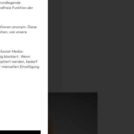
grundlegende
ndfreie Funktion der
mationen anonym. Diese
ehen, wie unsere
 Social-Media-
g blockiert. Wenn
Über uns
eptiert werden, bedarf
er manuellen Einwilligung
Kooperationen
Datenschutz
Impressum
AGB