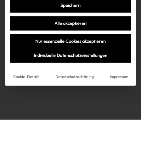
Speichern
Très Click
Alle akzeptieren
Über uns
Kooperationen
Nur essenzielle Cookies akzeptieren
Über uns
Kooperationen
Newsletter
Individuelle Datenschutzeinstellungen
Datenschutz
Impressum
AGB
Instagram
Impressum
Cookie-Details
Datenschutzerklärung
Impressum
AGB
Datenschutz
Datenschutzeinstellungen