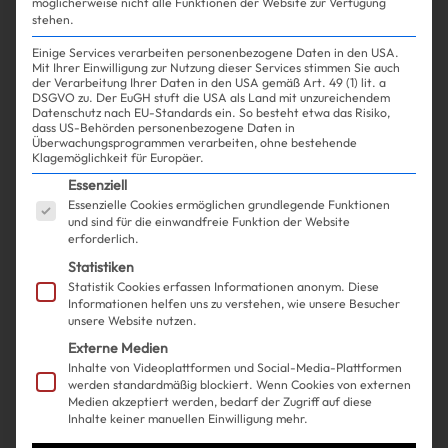
möglicherweise nicht alle Funktionen der Website zur Verfügung
stehen.
Einige Services verarbeiten personenbezogene Daten in den USA.
Mit Ihrer Einwilligung zur Nutzung dieser Services stimmen Sie auch
Experience
Life
| 12.06.2024
der Verarbeitung Ihrer Daten in den USA gemäß Art. 49 (1) lit. a
DSGVO zu. Der EuGH stuft die USA als Land mit unzureichendem
Datenschutz nach EU-Standards ein. So besteht etwa das Risiko,
dass US-Behörden personenbezogene Daten in
So bekommst du jetzt die neuen
Überwachungsprogrammen verarbeiten, ohne bestehende
Klagemöglichkeit für Europäer.
KI-Emojis aufs Handy
Es folgt eine Liste der Service-Gruppen, für die ein
Essenziell
Essenzielle Cookies ermöglichen grundlegende Funktionen
und sind für die einwandfreie Funktion der Website
erforderlich.
Statistiken
Statistik Cookies erfassen Informationen anonym. Diese
Informationen helfen uns zu verstehen, wie unsere Besucher
unsere Website nutzen.
Externe Medien
Inhalte von Videoplattformen und Social-Media-Plattformen
werden standardmäßig blockiert. Wenn Cookies von externen
Medien akzeptiert werden, bedarf der Zugriff auf diese
Inhalte keiner manuellen Einwilligung mehr.