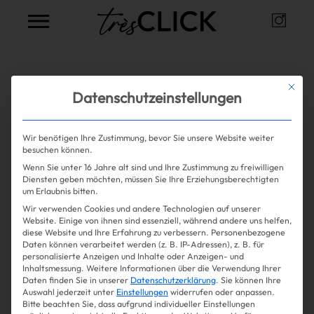
Instag
Très Click
Alle Artikel zum Thema
Handy
Mit die
Datenschutzeinstellungen
Wir benötigen Ihre Zustimmung, bevor Sie unsere Website weiter
Mehr lesen
besuchen können.
Wenn Sie unter 16 Jahre alt sind und Ihre Zustimmung zu freiwilligen
Shopping
Diensten geben möchten, müssen Sie Ihre Erziehungsberechtigten
um Erlaubnis bitten.
Wir verwenden Cookies und andere Technologien auf unserer
Gossip
Website. Einige von ihnen sind essenziell, während andere uns helfen,
diese Website und Ihre Erfahrung zu verbessern.
Personenbezogene
Daten können verarbeitet werden (z. B. IP-Adressen), z. B. für
Experience
personalisierte Anzeigen und Inhalte oder Anzeigen- und
Inhaltsmessung.
Weitere Informationen über die Verwendung Ihrer
Daten finden Sie in unserer
Datenschutzerklärung
.
Sie können Ihre
Win Win
Auswahl jederzeit unter
Einstellungen
widerrufen oder anpassen.
Bitte beachten Sie, dass aufgrund individueller Einstellungen