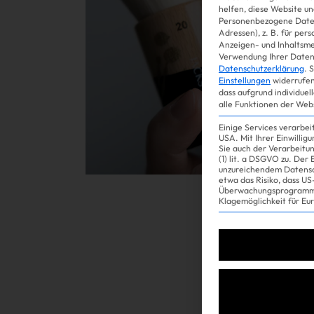
helfen, diese Website un
Personenbezogene Daten
Adressen), z. B. für per
Gossip
Anzeigen- und Inhaltsm
Verwendung Ihrer Daten 
Datenschutzerklärung
.
S
Einstellungen
widerrufen
dass aufgrund individuel
alle Funktionen der Web
Einige Services verarbe
USA. Mit Ihrer Einwillig
Sie auch der Verarbeitu
(1) lit. a DSGVO zu. Der
unzureichendem Datensc
etwa das Risiko, dass 
Überwachungsprogramme
Experience
Klagemöglichkeit für Eu