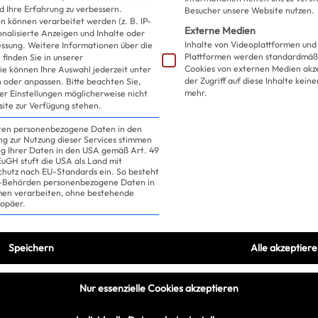
Produkt liege
d Ihre Erfahrung zu verbessern.
Besucher unsere Website nutzen.
 können verarbeitet werden (z. B. IP-
Externe Medien
sonalisierte Anzeigen und Inhalte oder
Perfection in a bottle
Inhalte von Videoplattformen und
essung.
Weitere Informationen über die
Plattformen werden standardmäßi
finden Sie in unserer
Cookies von externen Medien akz
ie können Ihre Auswahl jederzeit unter
der Zugriff auf diese Inhalte kein
 oder anpassen.
Bitte beachten Sie,
mehr.
ler Einstellungen möglicherweise nicht
site zur Verfügung stehen.
iten personenbezogene Daten in den
ung zur Nutzung dieser Services stimmen
ng Ihrer Daten in den USA gemäß Art. 49
 EuGH stuft die USA als Land mit
hutz nach EU-Standards ein. So besteht
US-Behörden personenbezogene Daten in
n verarbeiten, ohne bestehende
ropäer.
Speichern
Alle akzeptier
Nur essenzielle Cookies akzeptieren