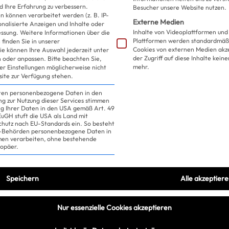
d Ihre Erfahrung zu verbessern.
Besucher unsere Website nutzen.
So smart!
 können verarbeitet werden (z. B. IP-
Externe Medien
sonalisierte Anzeigen und Inhalte oder
Inhalte von Videoplattformen und
essung.
Weitere Informationen über die
Plattformen werden standardmäßi
finden Sie in unserer
Cookies von externen Medien akz
ie können Ihre Auswahl jederzeit unter
der Zugriff auf diese Inhalte kein
 oder anpassen.
Bitte beachten Sie,
mehr.
ler Einstellungen möglicherweise nicht
site zur Verfügung stehen.
iten personenbezogene Daten in den
ung zur Nutzung dieser Services stimmen
ng Ihrer Daten in den USA gemäß Art. 49
 EuGH stuft die USA als Land mit
hutz nach EU-Standards ein. So besteht
US-Behörden personenbezogene Daten in
n verarbeiten, ohne bestehende
ropäer.
Speichern
Alle akzeptier
Nur essenzielle Cookies akzeptieren