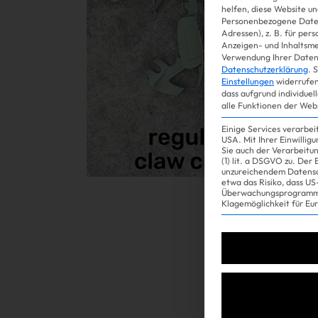
helfen, diese Website un
Personenbezogene Daten
Adressen), z. B. für per
Gossip
Anzeigen- und Inhaltsm
Verwendung Ihrer Daten 
Datenschutzerklärung
.
S
Einstellungen
widerrufen
dass aufgrund individuel
alle Funktionen der Web
Einige Services verarbe
USA. Mit Ihrer Einwillig
Sie auch der Verarbeitu
(1) lit. a DSGVO zu. Der
unzureichendem Datensc
etwa das Risiko, dass 
Überwachungsprogramme
Experience
Klagemöglichkeit für Eu