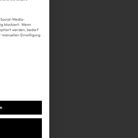
 Social-Media-
g blockiert. Wenn
Über uns
eptiert werden, bedarf
er manuellen Einwilligung
Kooperationen
Datenschutz
Impressum
AGB
en