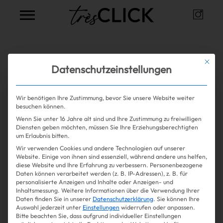
Instag
Très Click
Alle Artikel zum Thema
Mit die
Datenschutzeinstellungen
Kommentar
Wir benötigen Ihre Zustimmung, bevor Sie unsere Website weiter
besuchen können.
Wenn Sie unter 16 Jahre alt sind und Ihre Zustimmung zu freiwilligen
Sorry, leider keine Einträge gefunden.
Shopping
Diensten geben möchten, müssen Sie Ihre Erziehungsberechtigten
um Erlaubnis bitten.
Wir verwenden Cookies und andere Technologien auf unserer
Gossip
Website. Einige von ihnen sind essenziell, während andere uns helfen,
diese Website und Ihre Erfahrung zu verbessern.
Personenbezogene
Daten können verarbeitet werden (z. B. IP-Adressen), z. B. für
Experience
personalisierte Anzeigen und Inhalte oder Anzeigen- und
Inhaltsmessung.
Weitere Informationen über die Verwendung Ihrer
Daten finden Sie in unserer
Datenschutzerklärung
.
Sie können Ihre
Win Win
Auswahl jederzeit unter
Einstellungen
widerrufen oder anpassen.
Bitte beachten Sie, dass aufgrund individueller Einstellungen