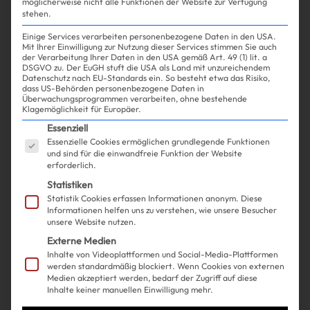
möglicherweise nicht alle Funktionen der Website zur Verfügung
stehen.
Einige Services verarbeiten personenbezogene Daten in den USA.
Mit Ihrer Einwilligung zur Nutzung dieser Services stimmen Sie auch
der Verarbeitung Ihrer Daten in den USA gemäß Art. 49 (1) lit. a
DSGVO zu. Der EuGH stuft die USA als Land mit unzureichendem
Datenschutz nach EU-Standards ein. So besteht etwa das Risiko,
dass US-Behörden personenbezogene Daten in
Überwachungsprogrammen verarbeiten, ohne bestehende
Klagemöglichkeit für Europäer.
Es folgt eine Liste der Service-Gruppen, für die ein
Essenziell
Essenzielle Cookies ermöglichen grundlegende Funktionen
und sind für die einwandfreie Funktion der Website
erforderlich.
Statistiken
Statistik Cookies erfassen Informationen anonym. Diese
Informationen helfen uns zu verstehen, wie unsere Besucher
unsere Website nutzen.
Externe Medien
Inhalte von Videoplattformen und Social-Media-Plattformen
werden standardmäßig blockiert. Wenn Cookies von externen
Medien akzeptiert werden, bedarf der Zugriff auf diese
Inhalte keiner manuellen Einwilligung mehr.