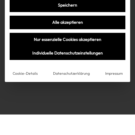
Speichern
Très Click
Alle akzeptieren
Über uns
Kooperationen
Nur essenzielle Cookies akzeptieren
Über uns
Kooperationen
Newsletter
Individuelle Datenschutzeinstellungen
Datenschutz
Impressum
AGB
Instagram
Impressum
Cookie-Details
Datenschutzerklärung
Impressum
AGB
Datenschutz
Datenschutzeinstellungen