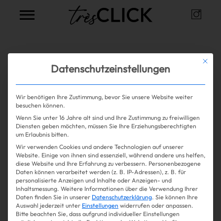
Instag
Très Click
Alle Artikel zum Thema
Lipgloss
Mit die
Datenschutzeinstellungen
Wir benötigen Ihre Zustimmung, bevor Sie unsere Website weiter
Sorry, leider keine Einträge gefunden.
besuchen können.
Wenn Sie unter 16 Jahre alt sind und Ihre Zustimmung zu freiwilligen
Shopping
Diensten geben möchten, müssen Sie Ihre Erziehungsberechtigten
um Erlaubnis bitten.
Wir verwenden Cookies und andere Technologien auf unserer
Gossip
Website. Einige von ihnen sind essenziell, während andere uns helfen,
diese Website und Ihre Erfahrung zu verbessern.
Personenbezogene
Daten können verarbeitet werden (z. B. IP-Adressen), z. B. für
Experience
personalisierte Anzeigen und Inhalte oder Anzeigen- und
Inhaltsmessung.
Weitere Informationen über die Verwendung Ihrer
Daten finden Sie in unserer
Datenschutzerklärung
.
Sie können Ihre
Win Win
Auswahl jederzeit unter
Einstellungen
widerrufen oder anpassen.
Bitte beachten Sie, dass aufgrund individueller Einstellungen