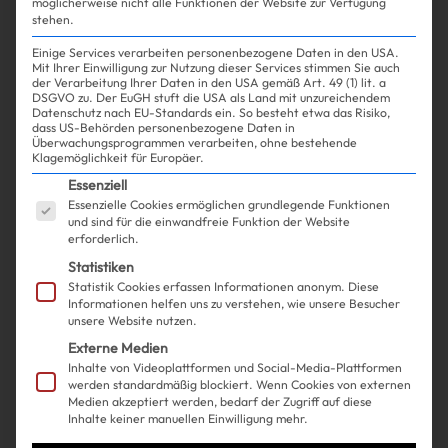
möglicherweise nicht alle Funktionen der Website zur Verfügung
stehen.
Einige Services verarbeiten personenbezogene Daten in den USA.
Mit Ihrer Einwilligung zur Nutzung dieser Services stimmen Sie auch
der Verarbeitung Ihrer Daten in den USA gemäß Art. 49 (1) lit. a
DSGVO zu. Der EuGH stuft die USA als Land mit unzureichendem
Datenschutz nach EU-Standards ein. So besteht etwa das Risiko,
dass US-Behörden personenbezogene Daten in
Überwachungsprogrammen verarbeiten, ohne bestehende
Klagemöglichkeit für Europäer.
Es folgt eine Liste der Service-Gruppen, für die ein
Essenziell
Essenzielle Cookies ermöglichen grundlegende Funktionen
und sind für die einwandfreie Funktion der Website
erforderlich.
Statistiken
Statistik Cookies erfassen Informationen anonym. Diese
Informationen helfen uns zu verstehen, wie unsere Besucher
unsere Website nutzen.
Externe Medien
Inhalte von Videoplattformen und Social-Media-Plattformen
werden standardmäßig blockiert. Wenn Cookies von externen
Medien akzeptiert werden, bedarf der Zugriff auf diese
Inhalte keiner manuellen Einwilligung mehr.