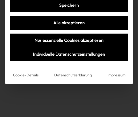
Speichern
Très Click
Alle akzeptieren
Über uns
Kooperationen
Nur essenzielle Cookies akzeptieren
Über uns
Kooperationen
Newsletter
Individuelle Datenschutzeinstellungen
Datenschutz
Impressum
AGB
Instagram
Impressum
Cookie-Details
Datenschutzerklärung
Impressum
AGB
Datenschutz
Datenschutzeinstellungen