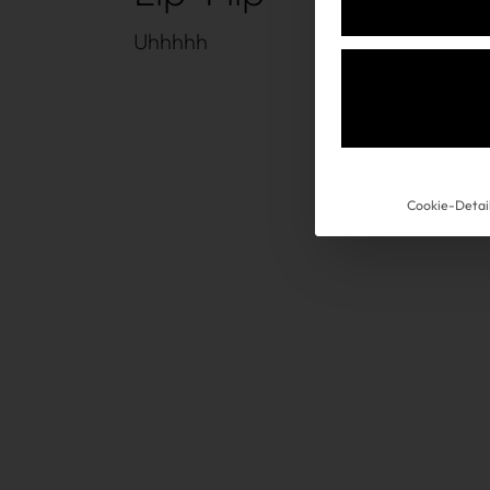
Uhhhhh
Cookie-Detai
Win Win
Über uns
Kooperationen