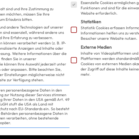
Essenzielle Cookies ermöglichen 
Ran an die Lipliner
Funktionen und sind für die einwa
alt sind und Ihre Zustimmung zu
Website erforderlich.
eben möchten, müssen Sie Ihre
m Erlaubnis bitten.
Statistiken
und andere Technologien auf unserer
Statistik Cookies erfassen Infor
n sind essenziell, während andere uns
Informationen helfen uns zu verst
d Ihre Erfahrung zu verbessern.
Besucher unsere Website nutzen.
 können verarbeitet werden (z. B. IP-
Externe Medien
sonalisierte Anzeigen und Inhalte oder
Inhalte von Videoplattformen und
essung.
Weitere Informationen über die
Plattformen werden standardmäßi
finden Sie in unserer
Cookies von externen Medien akz
ie können Ihre Auswahl jederzeit unter
der Zugriff auf diese Inhalte kein
 oder anpassen.
Bitte beachten Sie,
mehr.
ler Einstellungen möglicherweise nicht
site zur Verfügung stehen.
iten personenbezogene Daten in den
ung zur Nutzung dieser Services stimmen
ng Ihrer Daten in den USA gemäß Art. 49
 EuGH stuft die USA als Land mit
hutz nach EU-Standards ein. So besteht
US-Behörden personenbezogene Daten in
rgt für einen
n verarbeiten, ohne bestehende
ropäer.