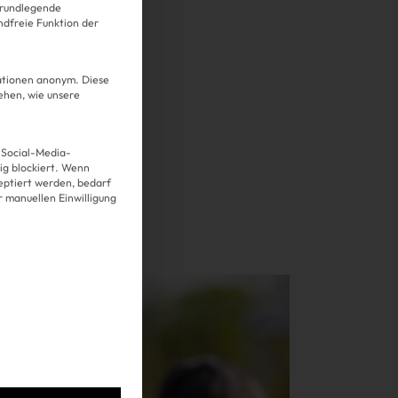
grundlegende
ndfreie Funktion der
mationen anonym. Diese
ehen, wie unsere
 Social-Media-
g blockiert. Wenn
Über uns
eptiert werden, bedarf
er manuellen Einwilligung
Kooperationen
Datenschutz
Impressum
AGB