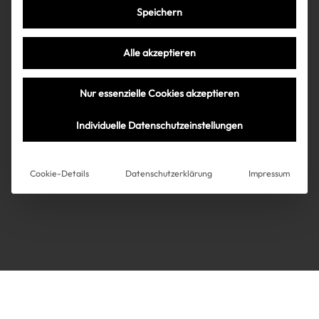
Speichern
Très Click
Alle akzeptieren
Über uns
Kooperationen
Nur essenzielle Cookies akzeptieren
Über uns
Kooperationen
Newsletter
Individuelle Datenschutzeinstellungen
Datenschutz
Impressum
AGB
Instagram
Impressum
Cookie-Details
Datenschutzerklärung
Impressum
AGB
Datenschutz
Datenschutzeinstellungen