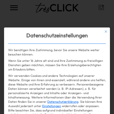
Instag
Très Click
Alle Artikel zum Thema
Maison
Mit die
Datenschutzeinstellungen
Alaia
Wir benötigen Ihre Zustimmung, bevor Sie unsere Website weiter
besuchen können.
Wenn Sie unter 16 Jahre alt sind und Ihre Zustimmung zu freiwilligen
Mehr lesen
Shopping
Diensten geben möchten, müssen Sie Ihre Erziehungsberechtigten
um Erlaubnis bitten.
Wir verwenden Cookies und andere Technologien auf unserer
Gossip
Website. Einige von ihnen sind essenziell, während andere uns helfen,
diese Website und Ihre Erfahrung zu verbessern.
Personenbezogene
Daten können verarbeitet werden (z. B. IP-Adressen), z. B. für
Experience
personalisierte Anzeigen und Inhalte oder Anzeigen- und
Inhaltsmessung.
Weitere Informationen über die Verwendung Ihrer
Daten finden Sie in unserer
Datenschutzerklärung
.
Sie können Ihre
Win Win
Auswahl jederzeit unter
Einstellungen
widerrufen oder anpassen.
Bitte beachten Sie, dass aufgrund individueller Einstellungen