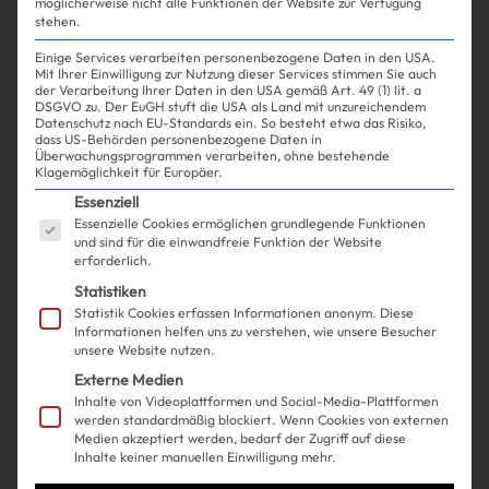
möglicherweise nicht alle Funktionen der Website zur Verfügung
stehen.
Einige Services verarbeiten personenbezogene Daten in den USA.
Mit Ihrer Einwilligung zur Nutzung dieser Services stimmen Sie auch
der Verarbeitung Ihrer Daten in den USA gemäß Art. 49 (1) lit. a
DSGVO zu. Der EuGH stuft die USA als Land mit unzureichendem
Datenschutz nach EU-Standards ein. So besteht etwa das Risiko,
Shopping
Fashion
| 06.05.2024
dass US-Behörden personenbezogene Daten in
Überwachungsprogrammen verarbeiten, ohne bestehende
Klagemöglichkeit für Europäer.
Rock über Hose ist zurück – und
Es folgt eine Liste der Service-Gruppen, für die ein
Essenziell
Essenzielle Cookies ermöglichen grundlegende Funktionen
wir lieben den Look noch mehr,
und sind für die einwandfreie Funktion der Website
erforderlich.
als in den 90ern
Statistiken
Statistik Cookies erfassen Informationen anonym. Diese
Informationen helfen uns zu verstehen, wie unsere Besucher
unsere Website nutzen.
Externe Medien
Inhalte von Videoplattformen und Social-Media-Plattformen
werden standardmäßig blockiert. Wenn Cookies von externen
Medien akzeptiert werden, bedarf der Zugriff auf diese
Inhalte keiner manuellen Einwilligung mehr.