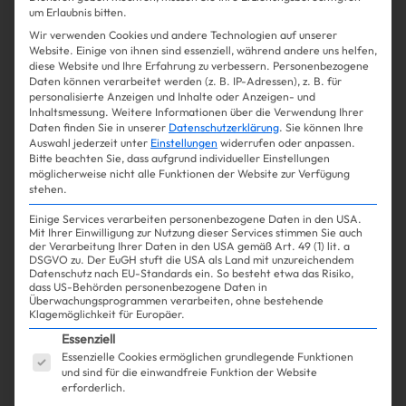
um Erlaubnis bitten.
Win Win
Wir verwenden Cookies und andere Technologien auf unserer
Website. Einige von ihnen sind essenziell, während andere uns helfen,
diese Website und Ihre Erfahrung zu verbessern.
Personenbezogene
Daten können verarbeitet werden (z. B. IP-Adressen), z. B. für
personalisierte Anzeigen und Inhalte oder Anzeigen- und
Shopping
Beauty
| 09.04.2025
Inhaltsmessung.
Weitere Informationen über die Verwendung Ihrer
Daten finden Sie in unserer
Datenschutzerklärung
.
Sie können Ihre
Auswahl jederzeit unter
Einstellungen
widerrufen oder anpassen.
Diese Easter-Nails versüßen uns
Bitte beachten Sie, dass aufgrund individueller Einstellungen
möglicherweise nicht alle Funktionen der Website zur Verfügung
die Schoko-Suche
stehen.
Einige Services verarbeiten personenbezogene Daten in den USA.
Mit Ihrer Einwilligung zur Nutzung dieser Services stimmen Sie auch
der Verarbeitung Ihrer Daten in den USA gemäß Art. 49 (1) lit. a
DSGVO zu. Der EuGH stuft die USA als Land mit unzureichendem
Datenschutz nach EU-Standards ein. So besteht etwa das Risiko,
Mehr lesen
dass US-Behörden personenbezogene Daten in
Überwachungsprogrammen verarbeiten, ohne bestehende
Klagemöglichkeit für Europäer.
Es folgt eine Liste der Service-Gruppen, für die ein
Essenziell
Essenzielle Cookies ermöglichen grundlegende Funktionen
und sind für die einwandfreie Funktion der Website
erforderlich.