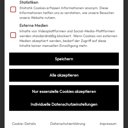
Statistiken
Statistik Cookies erfassen Informationen anonym. Diese
Informationen helfen uns zu verstehen, wie unsere Besucher
unsere Website nutzen.
Externe Medien
Inhalte von Videoplattformen und Social-Media-Plattformen
werden standardmäßig blockiert. Wenn Cookies von externen
Medien akzeptiert werden, bedarf der Zugriff auf diese
Inhalte keiner manuellen Einwilligung mehr.
Shopping
Beauty
| 18.02.2025
Speichern
Baby-Chrome-Nails sind, was
Alle akzeptieren
du ab sofort haben willst!
Nur essenzielle Cookies akzeptieren
Individuelle Datenschutzeinstellungen
Très Click
Cookie-Details
Datenschutzerklärung
Impressum